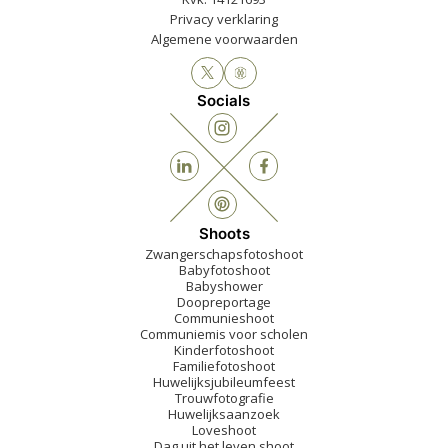
Privacy verklaring
Algemene voorwaarden
Socials
Shoots
Zwangerschapsfotoshoot
Babyfotoshoot
Babyshower
Doopreportage
Communieshoot
Communiemis voor scholen
Kinderfotoshoot
Familiefotoshoot
Huwelijksjubileumfeest
Trouwfotografie
Huwelijksaanzoek
Loveshoot
Dag uit het leven shoot