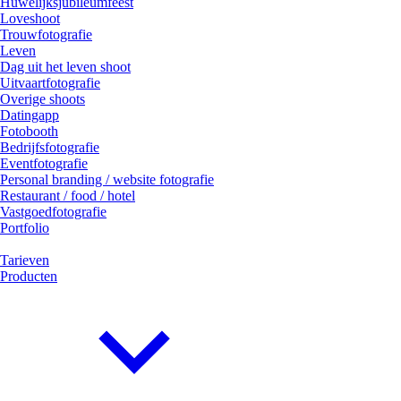
Huwelijksjubileumfeest
Loveshoot
Trouwfotografie
Leven
Dag uit het leven shoot
Uitvaartfotografie
Overige shoots
Datingapp
Fotobooth
Bedrijfsfotografie
Eventfotografie
Personal branding / website fotografie
Restaurant / food / hotel
Vastgoedfotografie
Portfolio
Tarieven
Producten