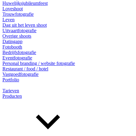
Huwelijksjubileumfeest
Loveshoot
Trouwfotografie
Leven
Dag uit het leven shoot
Uitvaartfotografie
Overige shoots
Datingapp
Fotobooth
Bedrijfsfotografie
Eventfotografie
Personal branding / website fotografie
Restaurant / food / hotel
Vastgoedfotografie
Portfolio
Tarieven
Producten