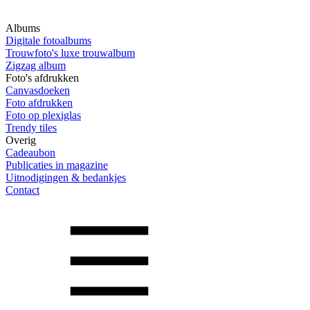
Albums
Digitale fotoalbums
Trouwfoto's luxe trouwalbum
Zigzag album
Foto's afdrukken
Canvasdoeken
Foto afdrukken
Foto op plexiglas
Trendy tiles
Overig
Cadeaubon
Publicaties in magazine
Uitnodigingen & bedankjes
Contact