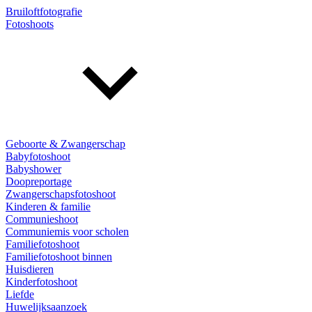
Bruiloftfotografie
Fotoshoots
Geboorte & Zwangerschap
Babyfotoshoot
Babyshower
Doopreportage
Zwangerschapsfotoshoot
Kinderen & familie
Communieshoot
Communiemis voor scholen
Familiefotoshoot
Familiefotoshoot binnen
Huisdieren
Kinderfotoshoot
Liefde
Huwelijksaanzoek