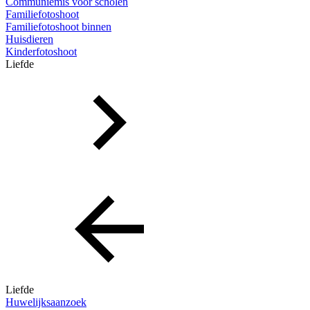
Communiemis voor scholen
Familiefotoshoot
Familiefotoshoot binnen
Huisdieren
Kinderfotoshoot
Liefde
Liefde
Huwelijksaanzoek