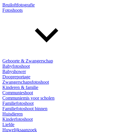
Bruiloftfotografie
Fotoshoots
Geboorte & Zwangerschap
Babyfotoshoot
Babyshower
Doopreportage
Zwangerschapsfotoshoot
Kinderen & familie
Communieshoot
Communiemis voor scholen
Familiefotoshoot
Familiefotoshoot binnen
Huisdieren
Kinderfotoshoot
Liefde
Huwelijksaanzoek