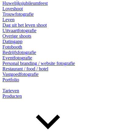
Huwelijksjubileumfeest
Loveshoot
Trouwfotografie
Leven
Dag uit het leven shoot
Uitvaartfotografie
Overige shoots
Datingapp
Fotobooth
Bedrijfsfotografie
Eventfotografie
Personal branding / website fotografie
Restaurant / food / hotel
Vastgoedfotografie
Portfolio
Tarieven
Producten