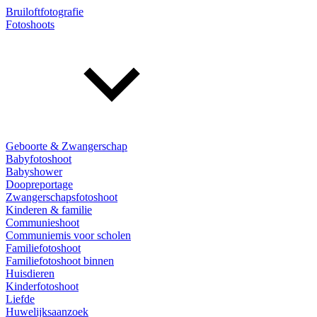
Bruiloftfotografie
Fotoshoots
Geboorte & Zwangerschap
Babyfotoshoot
Babyshower
Doopreportage
Zwangerschapsfotoshoot
Kinderen & familie
Communieshoot
Communiemis voor scholen
Familiefotoshoot
Familiefotoshoot binnen
Huisdieren
Kinderfotoshoot
Liefde
Huwelijksaanzoek