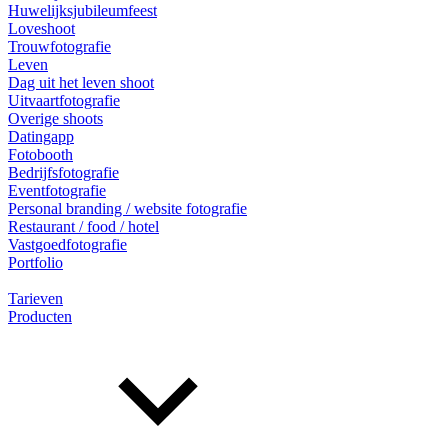
Huwelijksjubileumfeest
Loveshoot
Trouwfotografie
Leven
Dag uit het leven shoot
Uitvaartfotografie
Overige shoots
Datingapp
Fotobooth
Bedrijfsfotografie
Eventfotografie
Personal branding / website fotografie
Restaurant / food / hotel
Vastgoedfotografie
Portfolio
Tarieven
Producten