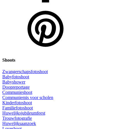
Shoots
Zwangerschapsfotoshoot
Babyfotoshoot
Babyshower
Doopreportage
Communieshoot
Communiemis voor scholen
Kinderfotoshoot
Familiefotoshoot
Huwelijksjubileumfeest
Trouwfotografie
Huwelijksaanzoek
Loveshoot