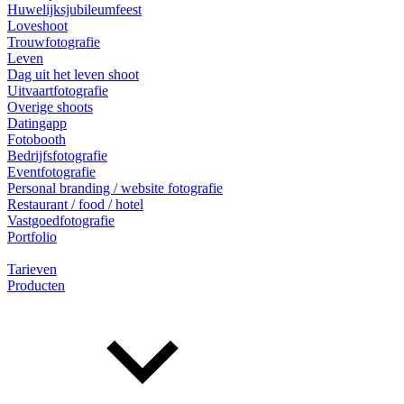
Huwelijksjubileumfeest
Loveshoot
Trouwfotografie
Leven
Dag uit het leven shoot
Uitvaartfotografie
Overige shoots
Datingapp
Fotobooth
Bedrijfsfotografie
Eventfotografie
Personal branding / website fotografie
Restaurant / food / hotel
Vastgoedfotografie
Portfolio
Tarieven
Producten