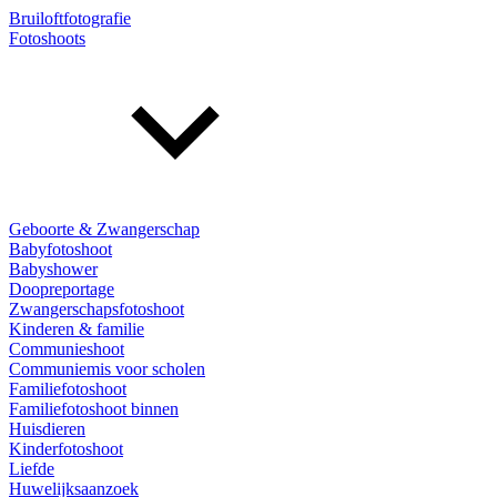
Bruiloftfotografie
Fotoshoots
Geboorte & Zwangerschap
Babyfotoshoot
Babyshower
Doopreportage
Zwangerschapsfotoshoot
Kinderen & familie
Communieshoot
Communiemis voor scholen
Familiefotoshoot
Familiefotoshoot binnen
Huisdieren
Kinderfotoshoot
Liefde
Huwelijksaanzoek