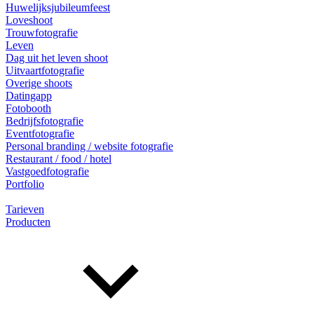
Huwelijksjubileumfeest
Loveshoot
Trouwfotografie
Leven
Dag uit het leven shoot
Uitvaartfotografie
Overige shoots
Datingapp
Fotobooth
Bedrijfsfotografie
Eventfotografie
Personal branding / website fotografie
Restaurant / food / hotel
Vastgoedfotografie
Portfolio
Tarieven
Producten