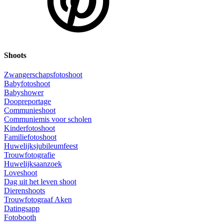
Shoots
Zwangerschapsfotoshoot
Babyfotoshoot
Babyshower
Doopreportage
Communieshoot
Communiemis voor scholen
Kinderfotoshoot
Familiefotoshoot
Huwelijksjubileumfeest
Trouwfotografie
Huwelijksaanzoek
Loveshoot
Dag uit het leven shoot
Dierenshoots
Trouwfotograaf Aken
Datingsapp
Fotobooth