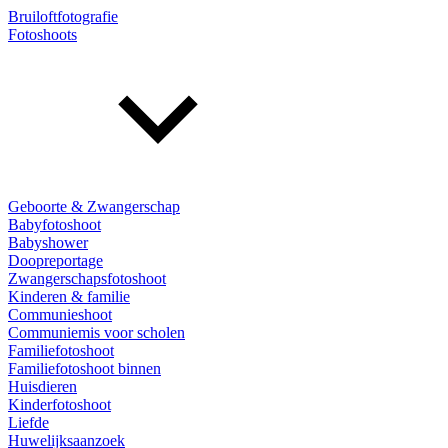
Bruiloftfotografie
Fotoshoots
Geboorte & Zwangerschap
Babyfotoshoot
Babyshower
Doopreportage
Zwangerschapsfotoshoot
Kinderen & familie
Communieshoot
Communiemis voor scholen
Familiefotoshoot
Familiefotoshoot binnen
Huisdieren
Kinderfotoshoot
Liefde
Huwelijksaanzoek