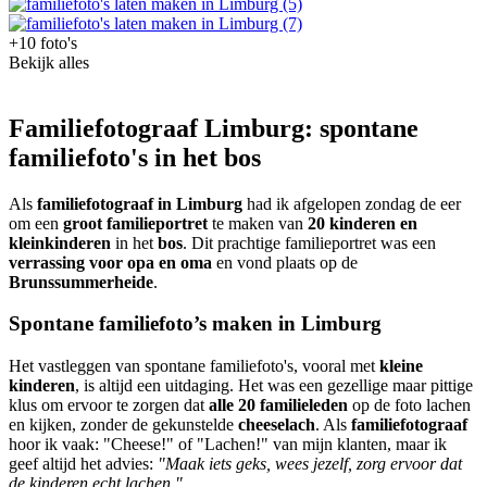
+10 foto's
Bekijk alles
Familiefotograaf Limburg: spontane
familiefoto's in het bos
Als
familiefotograaf in Limburg
had ik afgelopen zondag de eer
om een
groot familieportret
te maken van
20 kinderen en
kleinkinderen
in het
bos
. Dit prachtige familieportret was een
verrassing voor opa en oma
en vond plaats op de
Brunssummerheide
.
Spontane familiefoto’s maken in Limburg
Het vastleggen van spontane familiefoto's, vooral met
kleine
kinderen
, is altijd een uitdaging. Het was een gezellige maar pittige
klus om ervoor te zorgen dat
alle 20 familieleden
op de foto lachen
en kijken, zonder de gekunstelde
cheeselach
. Als
familiefotograaf
hoor ik vaak: "Cheese!" of "Lachen!" van mijn klanten, maar ik
geef altijd het advies:
"Maak iets geks, wees jezelf, zorg ervoor dat
de kinderen echt lachen."