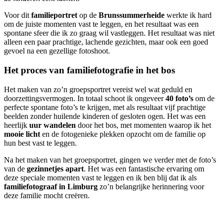
Voor dit
familieportret
op de
Brunssummerheide
werkte ik hard
om de juiste momenten vast te leggen, en het resultaat was een
spontane sfeer die ik zo graag wil vastleggen. Het resultaat was niet
alleen een paar prachtige, lachende gezichten, maar ook een goed
gevoel na een gezellige fotoshoot.
Het proces van familiefotografie in het bos
Het maken van zo’n groepsportret vereist wel wat geduld en
doorzettingsvermogen. In totaal schoot ik ongeveer
40 foto’s
om de
perfecte spontane foto’s te krijgen, met als resultaat vijf prachtige
beelden zonder huilende kinderen of gesloten ogen. Het was een
heerlijk
uur wandelen
door het bos, met momenten waarop ik het
mooie licht
en de fotogenieke plekken opzocht om de familie op
hun best vast te leggen.
Na het maken van het groepsportret, gingen we verder met de foto’s
van de
gezinnetjes apart
. Het was een fantastische ervaring om
deze speciale momenten vast te leggen en ik ben blij dat ik als
familiefotograaf in Limburg
zo’n belangrijke herinnering voor
deze familie mocht creëren.