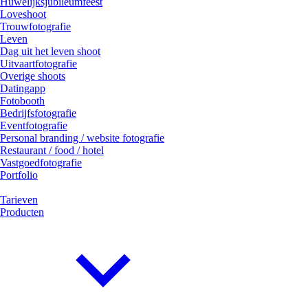
Huwelijksjubileumfeest
Loveshoot
Trouwfotografie
Leven
Dag uit het leven shoot
Uitvaartfotografie
Overige shoots
Datingapp
Fotobooth
Bedrijfsfotografie
Eventfotografie
Personal branding / website fotografie
Restaurant / food / hotel
Vastgoedfotografie
Portfolio
Tarieven
Producten