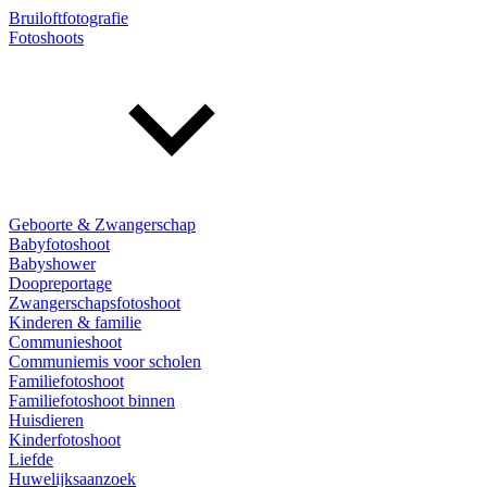
Bruiloftfotografie
Fotoshoots
Geboorte & Zwangerschap
Babyfotoshoot
Babyshower
Doopreportage
Zwangerschapsfotoshoot
Kinderen & familie
Communieshoot
Communiemis voor scholen
Familiefotoshoot
Familiefotoshoot binnen
Huisdieren
Kinderfotoshoot
Liefde
Huwelijksaanzoek