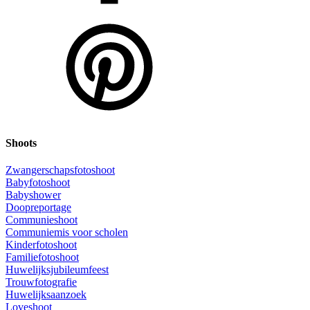
Shoots
Zwangerschapsfotoshoot
Babyfotoshoot
Babyshower
Doopreportage
Communieshoot
Communiemis voor scholen
Kinderfotoshoot
Familiefotoshoot
Huwelijksjubileumfeest
Trouwfotografie
Huwelijksaanzoek
Loveshoot