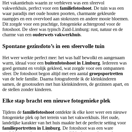
Het vakantiehuis waarin ze verbleven was een sfeervol
vakwerkhuis, perfect voor een
familiefotoshoot
. De tuin was een
waar paradijs met oude houten poorten, charmante gekleurde
raampjes en een overvloed aan stokrozen en andere mooie bloemen.
Dit zorgde voor een prachtige, fotogenieke achtergrond voor de
fotoshoot. De sfeer was typisch Zuid-Limburg: rust, natuur en de
charme van een
ouderwets vakwerkhuis
.
Spontane gezinsfoto’s in een sfeervolle tuin
Het weer werkte perfect mee: het was half bewolkt en aangenaam
warm, ideaal voor een
buitenfotoshoot in Limburg
. Iedereen was
goed gemutst en vrolijk gekleed, wat zorgde voor een ontspannen
sfeer. De fotoshoot begon altijd met een aantal
groepsportretten
van de hele familie. Daarna fotografeerde ik de kleinkinderen
samen, de grootouders met hun kleinkinderen, de gezinnen apart, en
de stellen zonder kinderen.
Elke stap bracht een nieuwe fotogenieke plek
Tijdens de
familiefotoshoot
ontdekte ik elke keer weer een nieuwe
fotogenieke plek op het terrein van het vakwerkhuis. Het oude,
landelijke karakter van het huis maakte het de perfecte setting voor
familieportretten in Limburg
. De fotoshoot was een ware