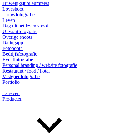
Huwelijksjubileumfeest
Loveshoot
Trouwfotografie
Leven
Dag uit het leven shoot
Uitvaartfotografie
Overige shoots
Datingapp
Fotobooth
Bedrijfsfotografie
Eventfotografie
Personal branding / website fotografie
Restaurant / food / hotel
Vastgoedfotografie
Portfolio
Tarieven
Producten