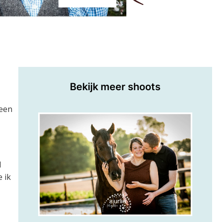
Bekijk meer shoots
 een
l
 ik