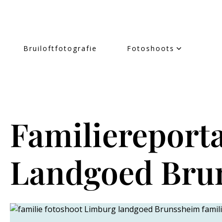
Bruiloftfotografie
Fotoshoots
Familiereport
Landgoed Bru