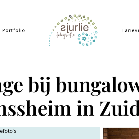
Portfolio
Tariev
age bij bungalo
nssheim in Zui