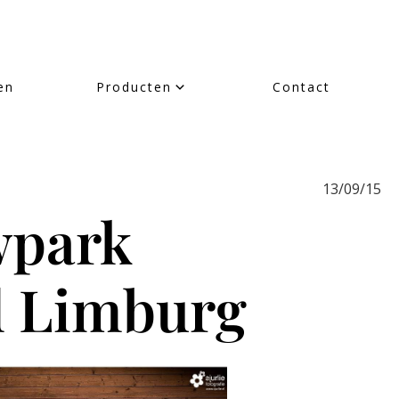
en
Producten
Contact
13/09/15
wpark
d Limburg