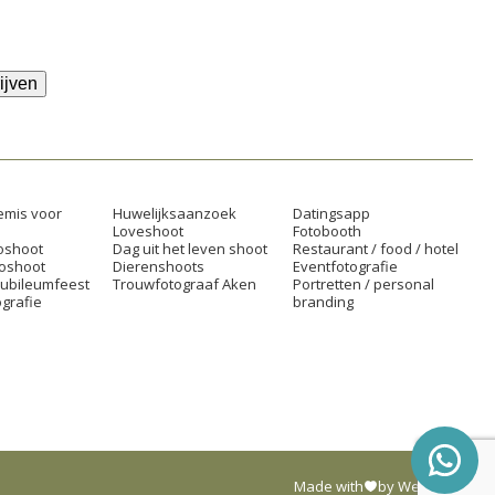
ijven
mis voor
Huwelijksaanzoek
Datingsapp
Loveshoot
Fotobooth
oshoot
Dag uit het leven shoot
Restaurant / food / hotel
toshoot
Dierenshoots
Eventfotografie
jubileumfeest
Trouwfotograaf Aken
Portretten / personal
grafie
branding
Made with
by Web Wings