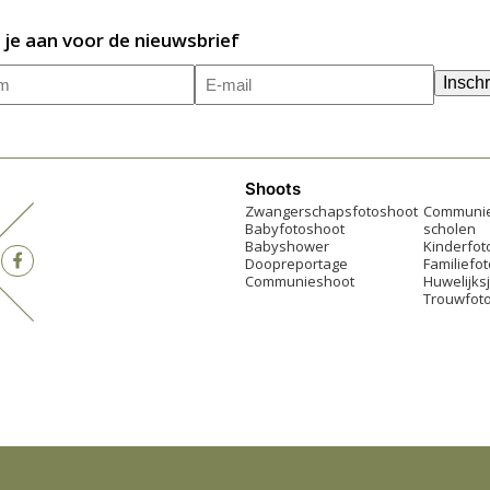
 je aan voor de nieuwsbrief
m
E-
(Vereist)
Inschr
mailadres
(Vereist)
Shoots
Zwangerschapsfotoshoot
Communie
Babyfotoshoot
scholen
Babyshower
Kinderfot
Doopreportage
Familiefo
Communieshoot
Huwelijks
Trouwfoto