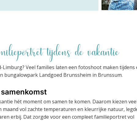
ilieportret tijdens de vakantie
uid-Limburg? Veel families laten een fotoshoot maken tijdens
ef in bungalowpark Landgoed Brunssheim in Brunssum.
re samenkomst
vakantie hét moment om samen te komen. Daarom kiezen vee
n maand vol zachte temperaturen en kleurrijke natuur, legde
aren erbij. Dat zorgde voor een compleet familieportret vol