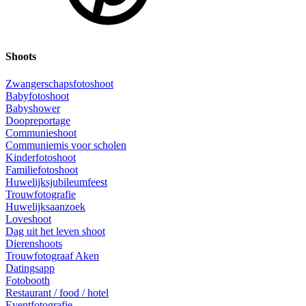
Shoots
Zwangerschapsfotoshoot
Babyfotoshoot
Babyshower
Doopreportage
Communieshoot
Communiemis voor scholen
Kinderfotoshoot
Familiefotoshoot
Huwelijksjubileumfeest
Trouwfotografie
Huwelijksaanzoek
Loveshoot
Dag uit het leven shoot
Dierenshoots
Trouwfotograaf Aken
Datingsapp
Fotobooth
Restaurant / food / hotel
Eventfotografie