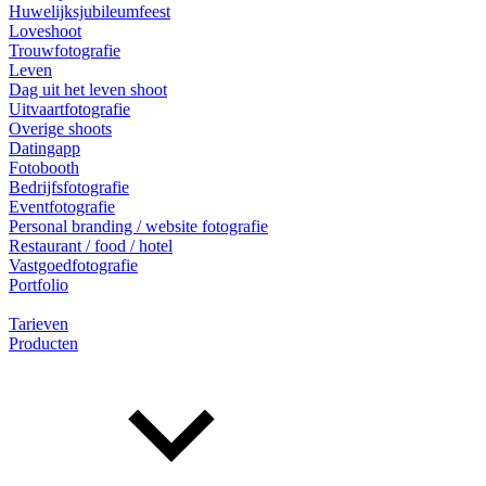
Huwelijksjubileumfeest
Loveshoot
Trouwfotografie
Leven
Dag uit het leven shoot
Uitvaartfotografie
Overige shoots
Datingapp
Fotobooth
Bedrijfsfotografie
Eventfotografie
Personal branding / website fotografie
Restaurant / food / hotel
Vastgoedfotografie
Portfolio
Tarieven
Producten