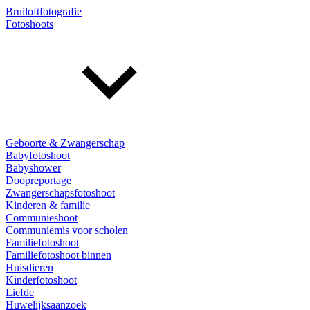
Bruiloftfotografie
Fotoshoots
Geboorte & Zwangerschap
Babyfotoshoot
Babyshower
Doopreportage
Zwangerschapsfotoshoot
Kinderen & familie
Communieshoot
Communiemis voor scholen
Familiefotoshoot
Familiefotoshoot binnen
Huisdieren
Kinderfotoshoot
Liefde
Huwelijksaanzoek