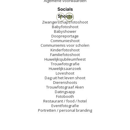
Algemene voorwaarden
Socials
Shoots
Zwangerschapsfotoshoot
Babyfotoshoot
Babyshower
Doopreportage
Communieshoot
Communiemis voor scholen
Kinderfotoshoot
Familiefotoshoot
Huwelijksjubileumfeest
Trouwfotografie
Huwelijksaanzoek
Loveshoot
Dag uit het leven shoot
Dierenshoots
Trouwfotograaf Aken
Datingsapp
Fotobooth
Restaurant / food / hotel
Eventfotografie
Portretten / personal branding