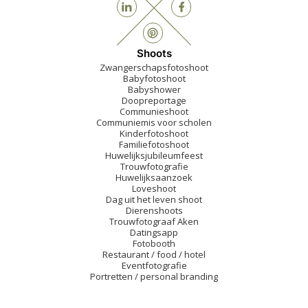
Shoots
Zwangerschapsfotoshoot
Babyfotoshoot
Babyshower
Doopreportage
Communieshoot
Communiemis voor scholen
Kinderfotoshoot
Familiefotoshoot
Huwelijksjubileumfeest
Trouwfotografie
Huwelijksaanzoek
Loveshoot
Dag uit het leven shoot
Dierenshoots
Trouwfotograaf Aken
Datingsapp
Fotobooth
Restaurant / food / hotel
Eventfotografie
Portretten / personal branding