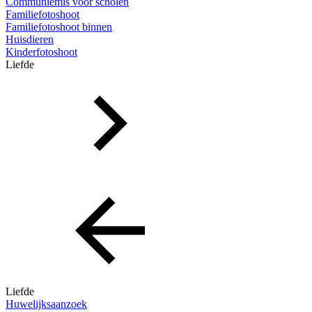
Communiemis voor scholen
Familiefotoshoot
Familiefotoshoot binnen
Huisdieren
Kinderfotoshoot
Liefde
Liefde
Huwelijksaanzoek