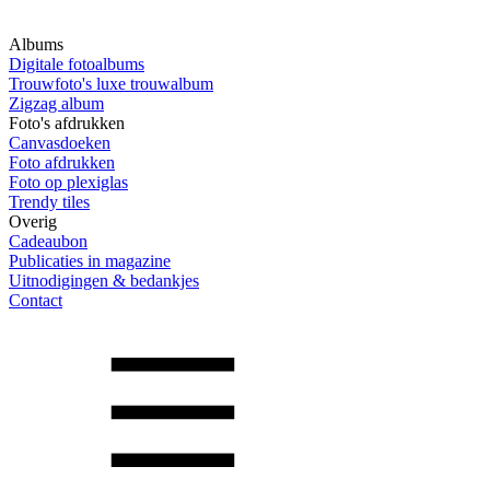
Albums
Digitale fotoalbums
Trouwfoto's luxe trouwalbum
Zigzag album
Foto's afdrukken
Canvasdoeken
Foto afdrukken
Foto op plexiglas
Trendy tiles
Overig
Cadeaubon
Publicaties in magazine
Uitnodigingen & bedankjes
Contact