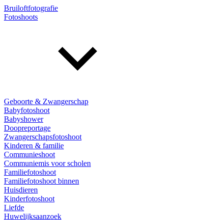
Bruiloftfotografie
Fotoshoots
Geboorte & Zwangerschap
Babyfotoshoot
Babyshower
Doopreportage
Zwangerschapsfotoshoot
Kinderen & familie
Communieshoot
Communiemis voor scholen
Familiefotoshoot
Familiefotoshoot binnen
Huisdieren
Kinderfotoshoot
Liefde
Huwelijksaanzoek