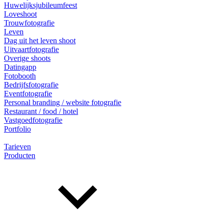
Huwelijksjubileumfeest
Loveshoot
Trouwfotografie
Leven
Dag uit het leven shoot
Uitvaartfotografie
Overige shoots
Datingapp
Fotobooth
Bedrijfsfotografie
Eventfotografie
Personal branding / website fotografie
Restaurant / food / hotel
Vastgoedfotografie
Portfolio
Tarieven
Producten