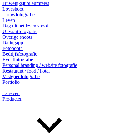
Huwelijksjubileumfeest
Loveshoot
Trouwfotografie
Leven
Dag uit het leven shoot
Uitvaartfotografie
Overige shoots
Datingapp
Fotobooth
Bedrijfsfotografie
Eventfotografie
Personal branding / website fotografie
Restaurant / food / hotel
Vastgoedfotografie
Portfolio
Tarieven
Producten