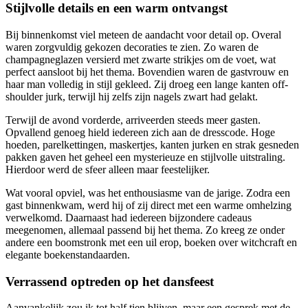
Stijlvolle details en een warm ontvangst
Bij binnenkomst viel meteen de aandacht voor detail op. Overal
waren zorgvuldig gekozen decoraties te zien. Zo waren de
champagneglazen versierd met zwarte strikjes om de voet, wat
perfect aansloot bij het thema. Bovendien waren de gastvrouw en
haar man volledig in stijl gekleed. Zij droeg een lange kanten off-
shoulder jurk, terwijl hij zelfs zijn nagels zwart had gelakt.
Terwijl de avond vorderde, arriveerden steeds meer gasten.
Opvallend genoeg hield iedereen zich aan de dresscode. Hoge
hoeden, parelkettingen, maskertjes, kanten jurken en strak gesneden
pakken gaven het geheel een mysterieuze en stijlvolle uitstraling.
Hierdoor werd de sfeer alleen maar feestelijker.
Wat vooral opviel, was het enthousiasme van de jarige. Zodra een
gast binnenkwam, werd hij of zij direct met een warme omhelzing
verwelkomd. Daarnaast had iedereen bijzondere cadeaus
meegenomen, allemaal passend bij het thema. Zo kreeg ze onder
andere een boomstronk met een uil erop, boeken over witchcraft en
elegante boekenstandaarden.
Verrassend optreden op het dansfeest
Aanvankelijk zou ik tot half tien blijven, maar een gesprek met de