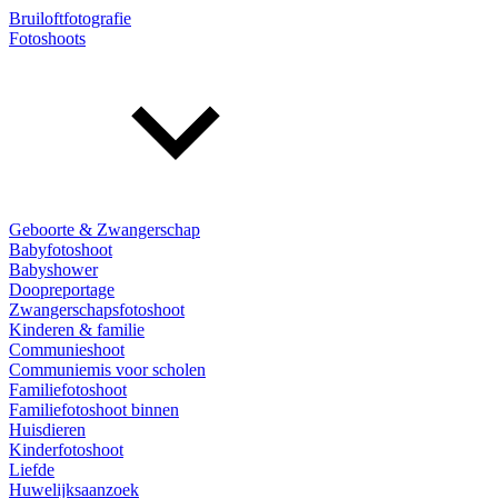
Bruiloftfotografie
Fotoshoots
Geboorte & Zwangerschap
Babyfotoshoot
Babyshower
Doopreportage
Zwangerschapsfotoshoot
Kinderen & familie
Communieshoot
Communiemis voor scholen
Familiefotoshoot
Familiefotoshoot binnen
Huisdieren
Kinderfotoshoot
Liefde
Huwelijksaanzoek