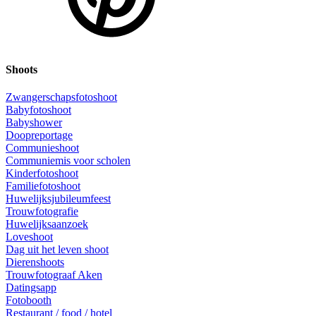
Shoots
Zwangerschapsfotoshoot
Babyfotoshoot
Babyshower
Doopreportage
Communieshoot
Communiemis voor scholen
Kinderfotoshoot
Familiefotoshoot
Huwelijksjubileumfeest
Trouwfotografie
Huwelijksaanzoek
Loveshoot
Dag uit het leven shoot
Dierenshoots
Trouwfotograaf Aken
Datingsapp
Fotobooth
Restaurant / food / hotel