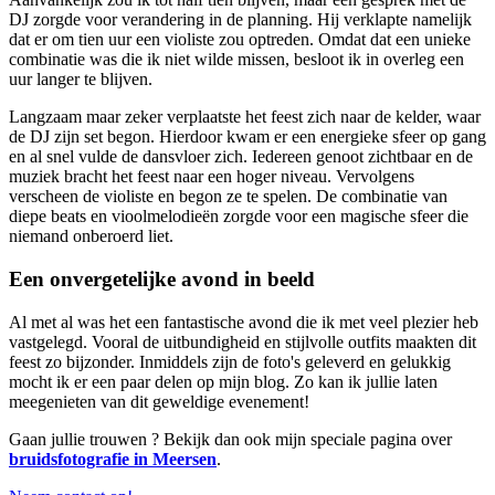
DJ zorgde voor verandering in de planning. Hij verklapte namelijk
dat er om tien uur een violiste zou optreden. Omdat dat een unieke
combinatie was die ik niet wilde missen, besloot ik in overleg een
uur langer te blijven.
Langzaam maar zeker verplaatste het feest zich naar de kelder, waar
de DJ zijn set begon. Hierdoor kwam er een energieke sfeer op gang
en al snel vulde de dansvloer zich. Iedereen genoot zichtbaar en de
muziek bracht het feest naar een hoger niveau. Vervolgens
verscheen de violiste en begon ze te spelen. De combinatie van
diepe beats en vioolmelodieën zorgde voor een magische sfeer die
niemand onberoerd liet.
Een onvergetelijke avond in beeld
Al met al was het een fantastische avond die ik met veel plezier heb
vastgelegd. Vooral de uitbundigheid en stijlvolle outfits maakten dit
feest zo bijzonder. Inmiddels zijn de foto's geleverd en gelukkig
mocht ik er een paar delen op mijn blog. Zo kan ik jullie laten
meegenieten van dit geweldige evenement!
Gaan jullie trouwen ? Bekijk dan ook mijn speciale pagina over
bruidsfotografie in Meersen
.