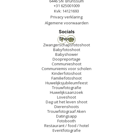
6446 SN Brunssum
+31 625001009
Kvk: 14121693
Privacy verklaring
Algemene voorwaarden
Socials
Shoots
Zwangerschapsfotoshoot
Babyfotoshoot
Babyshower
Doopreportage
Communieshoot
Communiemis voor scholen
Kinderfotoshoot
Familiefotoshoot
Huwelijksjubileumfeest
Trouwfotografie
Huwelijksaanzoek
Loveshoot
Dag uit het leven shoot
Dierenshoots
Trouwfotograaf Aken
Datingsapp
Fotobooth
Restaurant / food / hotel
Eventfotografie