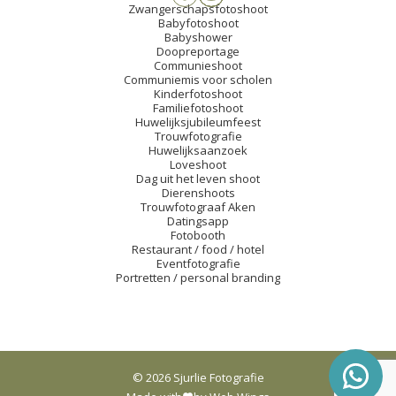
Zwangerschapsfotoshoot
Babyfotoshoot
Babyshower
Doopreportage
Communieshoot
Communiemis voor scholen
Kinderfotoshoot
Familiefotoshoot
Huwelijksjubileumfeest
Trouwfotografie
Huwelijksaanzoek
Loveshoot
Dag uit het leven shoot
Dierenshoots
Trouwfotograaf Aken
Datingsapp
Fotobooth
Restaurant / food / hotel
Eventfotografie
Portretten / personal branding
© 2026 Sjurlie Fotografie