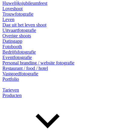
Huwelijksjubileumfeest
Loveshoot
Trouwfotografie
Leven
Dag uit het leven shoot
Uitvaartfotografie
Overige shoots
Datingapp
Fotobooth
Bedrijfsfotografie
Eventfotografie
Personal branding / website fotografie
Restaurant / food / hotel
Vastgoedfotografie
Portfolio
Tarieven
Producten