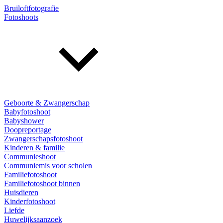
Bruiloftfotografie
Fotoshoots
Geboorte & Zwangerschap
Babyfotoshoot
Babyshower
Doopreportage
Zwangerschapsfotoshoot
Kinderen & familie
Communieshoot
Communiemis voor scholen
Familiefotoshoot
Familiefotoshoot binnen
Huisdieren
Kinderfotoshoot
Liefde
Huwelijksaanzoek