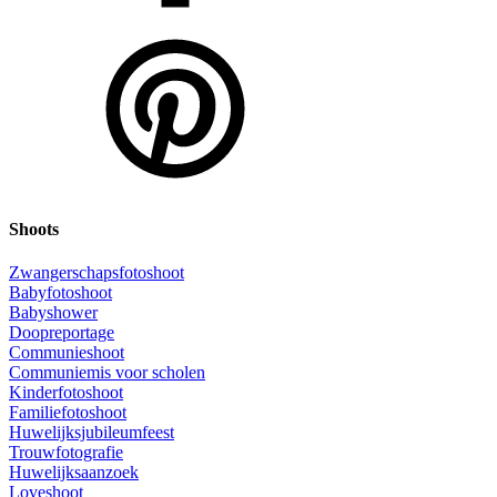
Shoots
Zwangerschapsfotoshoot
Babyfotoshoot
Babyshower
Doopreportage
Communieshoot
Communiemis voor scholen
Kinderfotoshoot
Familiefotoshoot
Huwelijksjubileumfeest
Trouwfotografie
Huwelijksaanzoek
Loveshoot