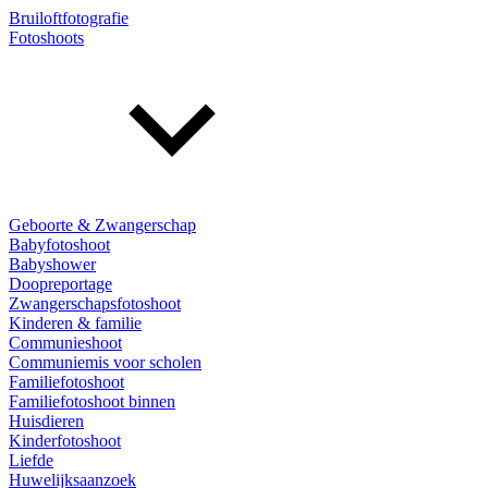
Bruiloftfotografie
Fotoshoots
Geboorte & Zwangerschap
Babyfotoshoot
Babyshower
Doopreportage
Zwangerschapsfotoshoot
Kinderen & familie
Communieshoot
Communiemis voor scholen
Familiefotoshoot
Familiefotoshoot binnen
Huisdieren
Kinderfotoshoot
Liefde
Huwelijksaanzoek