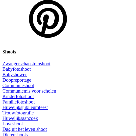
Shoots
Zwangerschapsfotoshoot
Babyfotoshoot
Babyshower
Doopreportage
Communieshoot
Communiemis voor scholen
Kinderfotoshoot
Familiefotoshoot
Huwelijksjubileumfeest
Trouwfotografie
Huwelijksaanzoek
Loveshoot
Dag uit het leven shoot
Dierenshoots