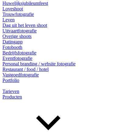
Huwelijksjubileumfeest
Loveshoot
Trouwfotografie
Leven
Dag uit het leven shoot
Uitvaartfotografie
Overige shoots
Datingapp
Fotobooth
Bedrijfsfotografie
Eventfotografie
Personal branding / website fotografie
Restaurant / food / hotel
Vastgoedfotografie
Portfolio
Tarieven
Producten