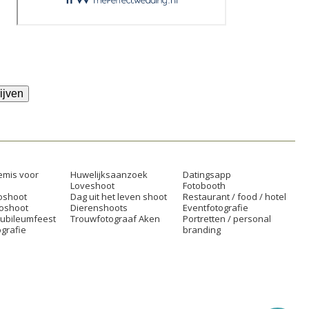
ijven
mis voor
Huwelijksaanzoek
Datingsapp
Loveshoot
Fotobooth
oshoot
Dag uit het leven shoot
Restaurant / food / hotel
toshoot
Dierenshoots
Eventfotografie
jubileumfeest
Trouwfotograaf Aken
Portretten / personal
grafie
branding