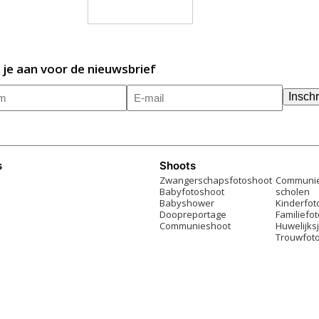
 je aan voor de nieuwsbrief
m
E-
(Vereist)
Inschr
mailadres
(Vereist)
s
Shoots
Zwangerschapsfotoshoot
Communie
Babyfotoshoot
scholen
Babyshower
Kinderfot
Doopreportage
Familiefo
Communieshoot
Huwelijks
Trouwfoto