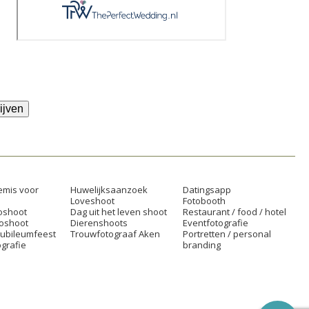
ijven
mis voor
Huwelijksaanzoek
Datingsapp
Loveshoot
Fotobooth
oshoot
Dag uit het leven shoot
Restaurant / food / hotel
toshoot
Dierenshoots
Eventfotografie
jubileumfeest
Trouwfotograaf Aken
Portretten / personal
grafie
branding