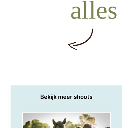
alles
Bekijk meer shoots