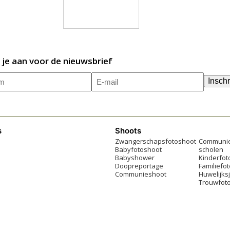
 je aan voor de nieuwsbrief
m
E-
(Vereist)
Inschr
mailadres
(Vereist)
s
Shoots
Zwangerschapsfotoshoot
Communie
Babyfotoshoot
scholen
Babyshower
Kinderfot
Doopreportage
Familiefo
Communieshoot
Huwelijks
Trouwfoto