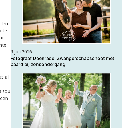
llen
rote
nt
hte
9 juli 2026
Fotograaf Doenrade: Zwangerschapsshoot met
paard bij zonsondergang
s al
s zou
 een