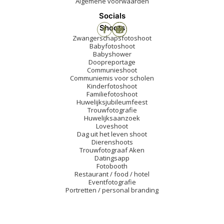
Algemene voorwaarden
Socials
Shoots
Zwangerschapsfotoshoot
Babyfotoshoot
Babyshower
Doopreportage
Communieshoot
Communiemis voor scholen
Kinderfotoshoot
Familiefotoshoot
Huwelijksjubileumfeest
Trouwfotografie
Huwelijksaanzoek
Loveshoot
Dag uit het leven shoot
Dierenshoots
Trouwfotograaf Aken
Datingsapp
Fotobooth
Restaurant / food / hotel
Eventfotografie
Portretten / personal branding