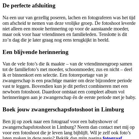
De perfecte afsluiting
Na een uur van gezellig poseren, lachen en fotograferen was het tijd
om afscheid te nemen van deze vrolijke groep. De fotoshoot leverde
niet alleen een mooie herinnering op voor de aanstaande moeder,
maar ook voor haar vriendinnen en familieleden. Tenslotte is dit
zo’n dag die je later graag nog eens terugkijkt in beeld.
Een blijvende herinnering
Van de vele foto’s die ik maakte – van de vriendinnengroep samen
tot de familiefoto’s met moeder, schoonmoeder, zus en nicht – deel
ik er binnenkort een selectie. Een fotoreportage van je
zwangerschap is een prachtige manier om deze bijzondere periode
vast te leggen. Bovendien kun je dit perfect combineren met een
newborn fotoshoot. Daardoor ontstaat een compleet album vol
herinneringen aan je zwangerschap én de eerste periode met je baby.
Boek jouw zwangerschapsfotoshoot in Limburg
Ben jij op zoek naar een fotograaf voor een babyshower of
zwangerschapsfotoshoot in Limburg? Neem dan contact met mij op
voor een fotoshoot die je leven lang bijblijft. Wil je zelf ook foto’s
laten maken in deze regio? Bekijk dan mijn pagina
fotograaf