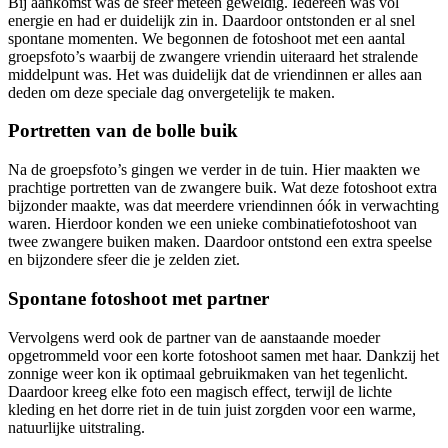
Bij aankomst was de sfeer meteen geweldig. Iedereen was vol
energie en had er duidelijk zin in. Daardoor ontstonden er al snel
spontane momenten. We begonnen de fotoshoot met een aantal
groepsfoto’s waarbij de zwangere vriendin uiteraard het stralende
middelpunt was. Het was duidelijk dat de vriendinnen er alles aan
deden om deze speciale dag onvergetelijk te maken.
Portretten van de bolle buik
Na de groepsfoto’s gingen we verder in de tuin. Hier maakten we
prachtige portretten van de zwangere buik. Wat deze fotoshoot extra
bijzonder maakte, was dat meerdere vriendinnen óók in verwachting
waren. Hierdoor konden we een unieke combinatiefotoshoot van
twee zwangere buiken maken. Daardoor ontstond een extra speelse
en bijzondere sfeer die je zelden ziet.
Spontane fotoshoot met partner
Vervolgens werd ook de partner van de aanstaande moeder
opgetrommeld voor een korte fotoshoot samen met haar. Dankzij het
zonnige weer kon ik optimaal gebruikmaken van het tegenlicht.
Daardoor kreeg elke foto een magisch effect, terwijl de lichte
kleding en het dorre riet in de tuin juist zorgden voor een warme,
natuurlijke uitstraling.