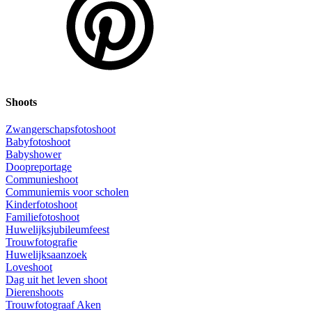
Shoots
Zwangerschapsfotoshoot
Babyfotoshoot
Babyshower
Doopreportage
Communieshoot
Communiemis voor scholen
Kinderfotoshoot
Familiefotoshoot
Huwelijksjubileumfeest
Trouwfotografie
Huwelijksaanzoek
Loveshoot
Dag uit het leven shoot
Dierenshoots
Trouwfotograaf Aken