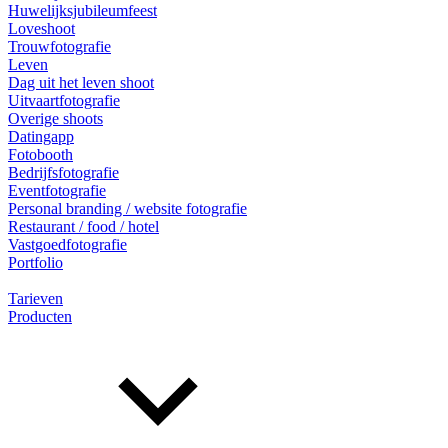
Huwelijksjubileumfeest
Loveshoot
Trouwfotografie
Leven
Dag uit het leven shoot
Uitvaartfotografie
Overige shoots
Datingapp
Fotobooth
Bedrijfsfotografie
Eventfotografie
Personal branding / website fotografie
Restaurant / food / hotel
Vastgoedfotografie
Portfolio
Tarieven
Producten