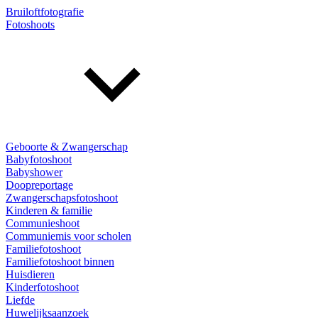
Bruiloftfotografie
Fotoshoots
Geboorte & Zwangerschap
Babyfotoshoot
Babyshower
Doopreportage
Zwangerschapsfotoshoot
Kinderen & familie
Communieshoot
Communiemis voor scholen
Familiefotoshoot
Familiefotoshoot binnen
Huisdieren
Kinderfotoshoot
Liefde
Huwelijksaanzoek