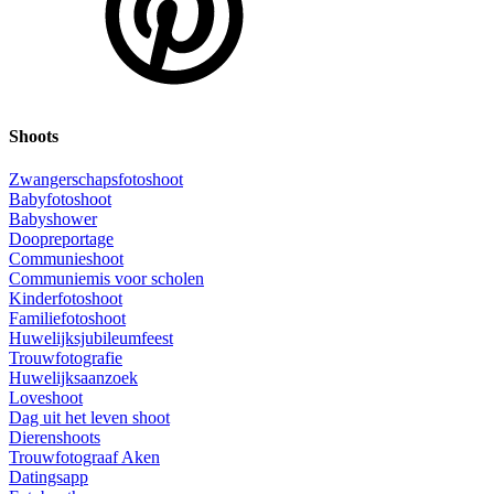
Shoots
Zwangerschapsfotoshoot
Babyfotoshoot
Babyshower
Doopreportage
Communieshoot
Communiemis voor scholen
Kinderfotoshoot
Familiefotoshoot
Huwelijksjubileumfeest
Trouwfotografie
Huwelijksaanzoek
Loveshoot
Dag uit het leven shoot
Dierenshoots
Trouwfotograaf Aken
Datingsapp