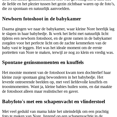
de liefde en het plezier tussen het gezin zichtbaar waren op de foto’s,
die zo spontaan en natuurlijk aanvoelden.
Newborn fotoshoot in de babykamer
Daarna gingen we naar de babykamer, waar kleine Nore heerlijk lag
te slapen in haar babybedje. Ik werk het liefst met natuurlijk licht
tijdens een newborn fotoshoot, en de grote ramen in de babykamer
zorgden voor het perfecte licht om de zachte kenmerken van de
baby vast te leggen. Het was het ideale moment om de eerste
portretten van Nore te maken, terwijl ze nog zo klein en vredig was.
Spontane gezinsmomenten en knuffels
Het mooiste moment van de fotoshoot kwam toen dochterlief haar
kleine zusje spontaan ging bewonderen in het babybedje. Het
leverde ontroerende beelden op, met veel liefdevolle knuffels en
troostmomenten. Want ja, kleine babies huilen soms, en dat maakte
de fotoshoot alleen maar realistischer en gaver.
Babyfoto's met een schapenvacht en vlinderstoel
Met veel geduld van mama lukte het uiteindelijk om een prachtig
foto te maken van Nore, liggend op een schapenvachtje in de