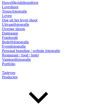
Huwelijksjubileumfeest
Loveshoot
Trouwfotografie
Leven
Dag uit het leven shoot
Uitvaartfotografie
Overige shoots
Datingapp
Fotobooth
Bedrijfsfotografie
Eventfotografie
Personal branding / website fotografie
Restaurant / food / hotel
Vastgoedfotografie
Portfolio
Tarieven
Producten