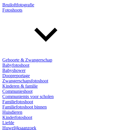
Bruiloftfotografie
Fotoshoots
Geboorte & Zwangerschap
Babyfotoshoot
Babyshower
Doopreportage
Zwangerschapsfotoshoot
Kinderen & familie
Communieshoot
Communiemis voor scholen
Familiefotoshoot
Familiefotoshoot binnen
Huisdieren
Kinderfotoshoot
Liefde
Huwelijksaanzoek