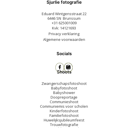
Sjurlie fotografie
Eduard Wintgensstraat 22
6446 SN Brunssum
+31 625001009
Kvk: 14121693
Privacy verklaring
Algemene voorwaarden
Socials
Shoots
Zwangerschapsfotoshoot
Babyfotoshoot
Babyshower
Doopreportage
Communieshoot
Communiemis voor scholen
Kinderfotoshoot
Familiefotoshoot
Huwelijksjubileumfeest
Trouwfotografie