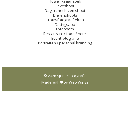
Huwelijksaanzoek
Loveshoot
Dag uit het leven shoot
Dierenshoots
Trouwfotograaf Aken
Datingsapp
Fotobooth
Restaurant / food / hotel
Eventfotografie
Portretten / personal branding
© 2026 Sjurlie Fotografie
Made with
by Web Wings