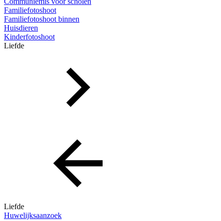
Communiemis voor scholen
Familiefotoshoot
Familiefotoshoot binnen
Huisdieren
Kinderfotoshoot
Liefde
Liefde
Huwelijksaanzoek