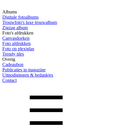
Albums
Digitale fotoalbums
Trouwfoto's luxe trouwalbum
Zigzag album
Foto's afdrukken
Canvasdoeken
Foto afdrukken
Foto op plexiglas
Trendy tiles
Overig
Cadeaubon
Publicaties in magazine
Uitnodigingen & bedankjes
Contact