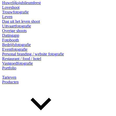
Huwelijksjubileumfeest
Loveshoot
Trouwfotografie
Leven
Dag uit het leven shoot
Uitvaartfotografie
Overige shoots
Datingapp
Fotobooth
Bedrijfsfotografie
Eventfotografie
Personal branding / website fotografie
Restaurant / food / hotel
Vastgoedfotografie
Portfolio
Tarieven
Producten