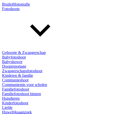
Bruiloftfotografie
Fotoshoots
Geboorte & Zwangerschap
Babyfotoshoot
Babyshower
Doopreportage
Zwangerschapsfotoshoot
Kinderen & familie
Communieshoot
Communiemis voor scholen
Familiefotoshoot
Familiefotoshoot binnen
Huisdieren
Kinderfotoshoot
Liefde
Huwelijksaanzoek