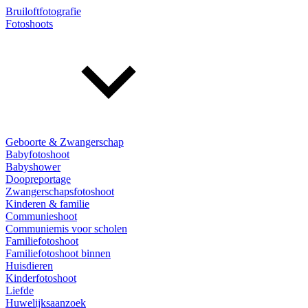
Bruiloftfotografie
Fotoshoots
Geboorte & Zwangerschap
Babyfotoshoot
Babyshower
Doopreportage
Zwangerschapsfotoshoot
Kinderen & familie
Communieshoot
Communiemis voor scholen
Familiefotoshoot
Familiefotoshoot binnen
Huisdieren
Kinderfotoshoot
Liefde
Huwelijksaanzoek