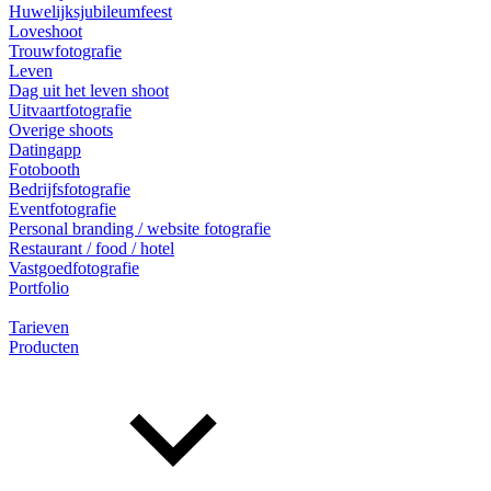
Huwelijksjubileumfeest
Loveshoot
Trouwfotografie
Leven
Dag uit het leven shoot
Uitvaartfotografie
Overige shoots
Datingapp
Fotobooth
Bedrijfsfotografie
Eventfotografie
Personal branding / website fotografie
Restaurant / food / hotel
Vastgoedfotografie
Portfolio
Tarieven
Producten