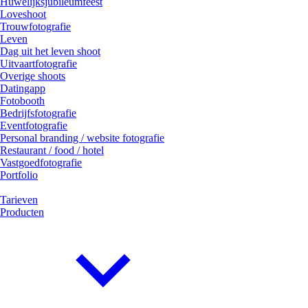
Huwelijksjubileumfeest
Loveshoot
Trouwfotografie
Leven
Dag uit het leven shoot
Uitvaartfotografie
Overige shoots
Datingapp
Fotobooth
Bedrijfsfotografie
Eventfotografie
Personal branding / website fotografie
Restaurant / food / hotel
Vastgoedfotografie
Portfolio
Tarieven
Producten