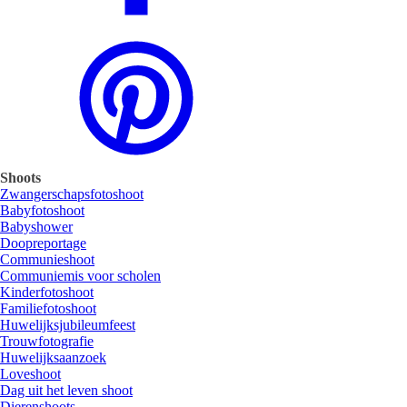
Shoots
Zwangerschapsfotoshoot
Babyfotoshoot
Babyshower
Doopreportage
Communieshoot
Communiemis voor scholen
Kinderfotoshoot
Familiefotoshoot
Huwelijksjubileumfeest
Trouwfotografie
Huwelijksaanzoek
Loveshoot
Dag uit het leven shoot
Dierenshoots