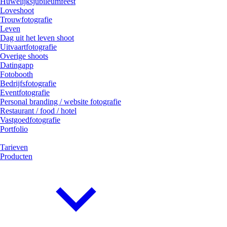
Huwelijksjubileumfeest
Loveshoot
Trouwfotografie
Leven
Dag uit het leven shoot
Uitvaartfotografie
Overige shoots
Datingapp
Fotobooth
Bedrijfsfotografie
Eventfotografie
Personal branding / website fotografie
Restaurant / food / hotel
Vastgoedfotografie
Portfolio
Tarieven
Producten