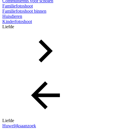
Communiemis voor scholen
Familiefotoshoot
Familiefotoshoot binnen
Huisdieren
Kinderfotoshoot
Liefde
Liefde
Huwelijksaanzoek