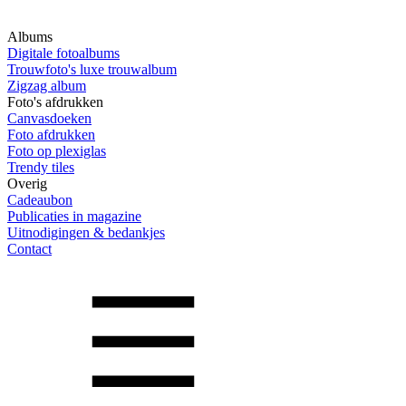
Albums
Digitale fotoalbums
Trouwfoto's luxe trouwalbum
Zigzag album
Foto's afdrukken
Canvasdoeken
Foto afdrukken
Foto op plexiglas
Trendy tiles
Overig
Cadeaubon
Publicaties in magazine
Uitnodigingen & bedankjes
Contact