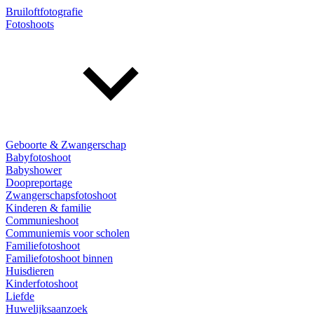
Bruiloftfotografie
Fotoshoots
Geboorte & Zwangerschap
Babyfotoshoot
Babyshower
Doopreportage
Zwangerschapsfotoshoot
Kinderen & familie
Communieshoot
Communiemis voor scholen
Familiefotoshoot
Familiefotoshoot binnen
Huisdieren
Kinderfotoshoot
Liefde
Huwelijksaanzoek