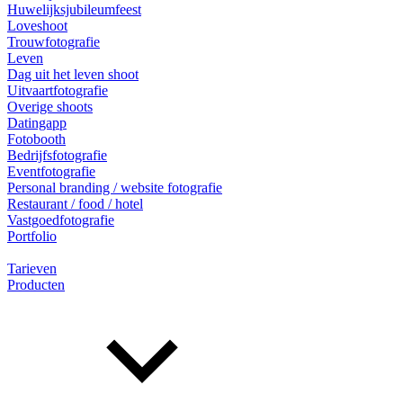
Huwelijksjubileumfeest
Loveshoot
Trouwfotografie
Leven
Dag uit het leven shoot
Uitvaartfotografie
Overige shoots
Datingapp
Fotobooth
Bedrijfsfotografie
Eventfotografie
Personal branding / website fotografie
Restaurant / food / hotel
Vastgoedfotografie
Portfolio
Tarieven
Producten