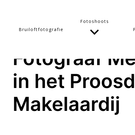
Fotoshoots
Bruiloftfotografie
16/09/19
Fotograaf Me
in het Proosd
Makelaardij