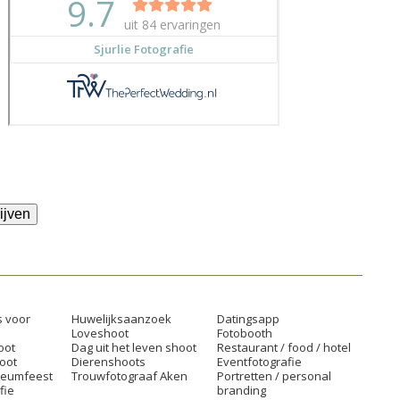
ijven
 voor
Huwelijksaanzoek
Datingsapp
Loveshoot
Fotobooth
oot
Dag uit het leven shoot
Restaurant / food / hotel
oot
Dierenshoots
Eventfotografie
ileumfeest
Trouwfotograaf Aken
Portretten / personal
fie
branding