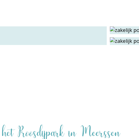
n het Proosdijpark in Meerssen