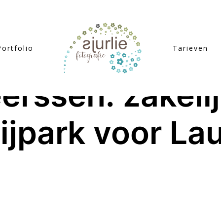
Portfolio
Tarieven
erssen: zakelij
ijpark voor La