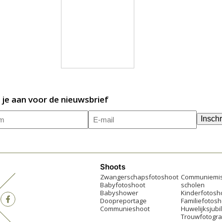
 je aan voor de nieuwsbrief
m
E-
(Vereist)
Inschr
mailadres
(Vereist)
Shoots
Zwangerschapsfotoshoot
Communiemis
Babyfotoshoot
scholen
Babyshower
Kinderfotosh
Doopreportage
Familiefotosh
Communieshoot
Huwelijksjub
Trouwfotogra