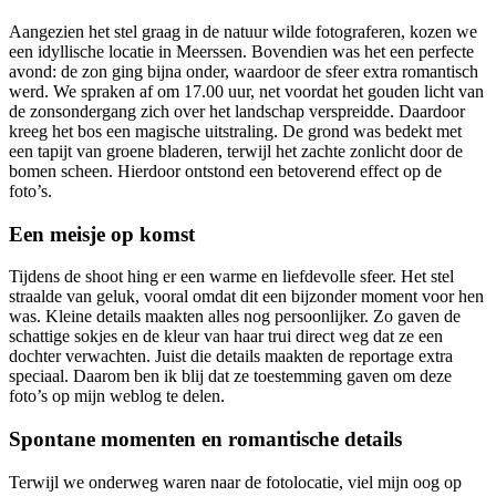
Aangezien het stel graag in de natuur wilde fotograferen, kozen we
een idyllische locatie in Meerssen. Bovendien was het een perfecte
avond: de zon ging bijna onder, waardoor de sfeer extra romantisch
werd. We spraken af om 17.00 uur, net voordat het gouden licht van
de zonsondergang zich over het landschap verspreidde. Daardoor
kreeg het bos een magische uitstraling. De grond was bedekt met
een tapijt van groene bladeren, terwijl het zachte zonlicht door de
bomen scheen. Hierdoor ontstond een betoverend effect op de
foto’s.
Een meisje op komst
Tijdens de shoot hing er een warme en liefdevolle sfeer. Het stel
straalde van geluk, vooral omdat dit een bijzonder moment voor hen
was. Kleine details maakten alles nog persoonlijker. Zo gaven de
schattige sokjes en de kleur van haar trui direct weg dat ze een
dochter verwachten. Juist die details maakten de reportage extra
speciaal. Daarom ben ik blij dat ze toestemming gaven om deze
foto’s op mijn weblog te delen.
Spontane momenten en romantische details
Terwijl we onderweg waren naar de fotolocatie, viel mijn oog op