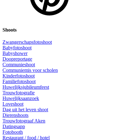
Shoots
Zwangerschapsfotoshoot
Babyfotoshoot
Babyshower
Doopreportage
Communieshoot
Communiemis voor scholen
Kinderfotoshoot
Familiefotoshoot
Huwelijksjubileumfeest
Trouwfotografie
Huwelijksaanzoek
Loveshoot
Dag uit het leven shoot
Dierenshoots
Trouwfotograaf Aken
Datingsapp
Fotobooth
Restaurant / food / hotel