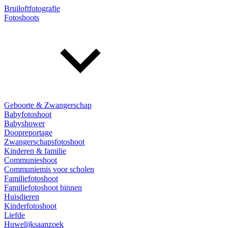
Bruiloftfotografie
Fotoshoots
Geboorte & Zwangerschap
Babyfotoshoot
Babyshower
Doopreportage
Zwangerschapsfotoshoot
Kinderen & familie
Communieshoot
Communiemis voor scholen
Familiefotoshoot
Familiefotoshoot binnen
Huisdieren
Kinderfotoshoot
Liefde
Huwelijksaanzoek