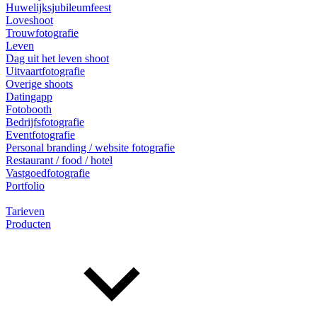
Huwelijksjubileumfeest
Loveshoot
Trouwfotografie
Leven
Dag uit het leven shoot
Uitvaartfotografie
Overige shoots
Datingapp
Fotobooth
Bedrijfsfotografie
Eventfotografie
Personal branding / website fotografie
Restaurant / food / hotel
Vastgoedfotografie
Portfolio
Tarieven
Producten