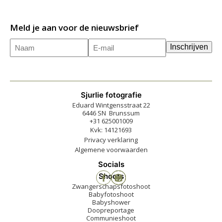
Meld je aan voor de nieuwsbrief
Naam
E-
(Vereist)
Inschrijven
mailadres
(Vereist)
Sjurlie fotografie
Eduard Wintgensstraat 22
6446 SN Brunssum
+31 625001009
Kvk: 14121693
Privacy verklaring
Algemene voorwaarden
Socials
Shoots
Zwangerschapsfotoshoot
Babyfotoshoot
Babyshower
Doopreportage
Communieshoot