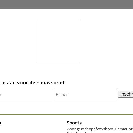
 je aan voor de nieuwsbrief
m
E-
(Vereist)
Inschr
mailadres
(Vereist)
s
Shoots
Zwangerschapsfotoshoot
Communie