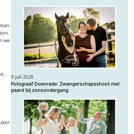
 man
ken.
en we
ke,
9 juli 2026
Fotograaf Doenrade: Zwangerschapsshoot met
paard bij zonsondergang
euker