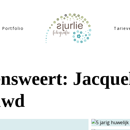
Portfolio
Tariev
nsweert: Jacquel
ouwd