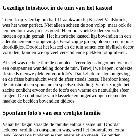
Gezellige fotoshoot in de tuin van het kasteel
Toen ik op zaterdag om half 11 aankwam bij Kasteel Vaalsbroek,
was het weer perfect. Niet alleen scheen de zon volop, maar ook de
temperatuur was precies goed. Hierdoor voelde iedereen zich
meteen op zijn gemak. Het historische kasteel ligt bovendien in een
adembenemende omgeving. Overal zag je groen, bloemen en mooie
doorkijkjes. Doordat het kasteel en de tuin samen een idyllisch decor
vormden, konden we op veel verschillende plekken fotograferen.
Al snel was de hele familie compleet. Vervolgens begonnen we met
een ontspannen wandeling door de tuin. Terwijl we liepen, ontdekte
ik steeds nieuwe plekken voor foto's. Dankzij de rustige omgeving
en de frisse buitenlucht werd de sfeer steeds losser. Hierdoor kreeg
de fotoshoot een spontane en speelse uitstraling. Verder zorgde het
zachte zonlicht ervoor dat de foto's een warme en natuurlijke sfeer
kregen. De combinatie van klassieke en ongedwongen elementen
maakte de beelden bovendien tijdloos.
Spontane foto's van een vrolijke familie
Vanaf het begin straalde de familie enthousiasme uit. Doordat
iedereen vrolijk en ontspannen was, werd het fotograferen extra
leuk. Vooral de kinderen waren energiek en speels. Ze renden,