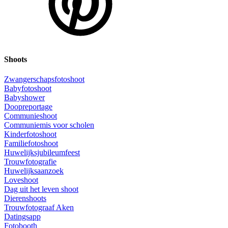
Shoots
Zwangerschapsfotoshoot
Babyfotoshoot
Babyshower
Doopreportage
Communieshoot
Communiemis voor scholen
Kinderfotoshoot
Familiefotoshoot
Huwelijksjubileumfeest
Trouwfotografie
Huwelijksaanzoek
Loveshoot
Dag uit het leven shoot
Dierenshoots
Trouwfotograaf Aken
Datingsapp
Fotobooth