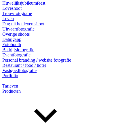
Huwelijksjubileumfeest
Loveshoot
Trouwfotografie
Leven
Dag uit het leven shoot
Uitvaartfotografie
Overige shoots
Datingapp
Fotobooth
Bedrijfsfotografie
Eventfotografie
Personal branding / website fotografie
Restaurant / food / hotel
Vastgoedfotografie
Portfolio
Tarieven
Producten