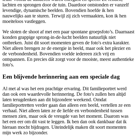
lachten en sprongen door de tuin. Daardoor ontstonden er vanzelf
levendige, dynamische beelden. Bovendien hoefde ik hen
nauwelijks aan te sturen. Terwijl zij zich vermaakten, kon ik hen
moeiteloos vastleggen.
We sloten de shoot af met een paar spontane groepsfoto’s. Daarnaast
konden grappige sprong-in-de-lucht beelden natuurlijk niet
ontbreken. Juist dit soort momenten geven de foto's extra karakter.
Niet alleen brengen ze de energie in beeld, maar ook het plezier en
de verbondenheid. Bovendien voelde iedereen zich vrij en
ontspannen. En precies dát zorgt voor de mooiste, meest authentieke
foto's.
Een blijvende herinnering aan een speciale dag
Al met al was het een prachtige ervaring. Dit familieportret werd
dan ook een waardevolle herinnering. De foto's zullen hen altijd
laten terugdenken aan dit bijzondere weekend. Omdat
familieportretten verder gaan dan alleen een beeld, vertellen ze een
verhaal. Niet alleen laten ze de liefde en verbondenheid tussen
mensen zien, maar ook de vreugde van het moment. Daarom was
het een eer om dit vast te leggen. Ik ben dan ook dankbaar dat ik
hieraan mocht bijdragen. Uiteindelijk maken dit soort momenten
mijn werk zo bijzonder.