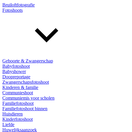
Bruiloftfotografie
Fotoshoots
Geboorte & Zwangerschap
Babyfotoshoot
Babyshower
Doopreportage
Zwangerschapsfotoshoot
Kinderen & familie
Communieshoot
Communiemis voor scholen
Familiefotoshoot
Familiefotoshoot binnen
Huisdieren
Kinderfotoshoot
Liefde
Huwelijksaanzoek