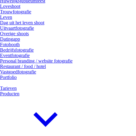
Huwelijksjubileumfeest
Loveshoot
Trouwfotografie
Leven
Dag uit het leven shoot
Uitvaartfotografie
Overige shoots
Datingapp
Fotobooth
Bedrijfsfotografie
Eventfotografie
Personal branding / website fotografie
Restaurant / food / hotel
Vastgoedfotografie
Portfolio
Tarieven
Producten