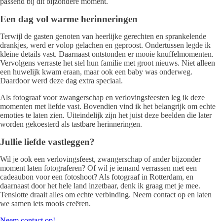
passend bij dit bijzondere moment.
Een dag vol warme herinneringen
Terwijl de gasten genoten van heerlijke gerechten en sprankelende
drankjes, werd er volop gelachen en geproost. Ondertussen legde ik
kleine details vast. Daarnaast ontstonden er mooie knuffelmomenten.
Vervolgens verraste het stel hun familie met groot nieuws. Niet alleen
een huwelijk kwam eraan, maar ook een baby was onderweg.
Daardoor werd deze dag extra speciaal.
Als fotograaf voor zwangerschap en verlovingsfeesten leg ik deze
momenten met liefde vast. Bovendien vind ik het belangrijk om echte
emoties te laten zien. Uiteindelijk zijn het juist deze beelden die later
worden gekoesterd als tastbare herinneringen.
Jullie liefde vastleggen?
Wil je ook een verlovingsfeest, zwangerschap of ander bijzonder
moment laten fotograferen? Of wil je iemand verrassen met een
cadeaubon voor een fotoshoot? Als fotograaf in Rotterdam, en
daarnaast door het hele land inzetbaar, denk ik graag met je mee.
Tenslotte draait alles om echte verbinding. Neem contact op en laten
we samen iets moois creëren.
Neem contact op!