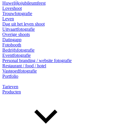
Huwelijksjubileumfeest
Loveshoot
Trouwfotografie
Leven
Dag uit het leven shoot
Uitvaartfotografie
Overige shoots
Datingapp
Fotobooth
Bedrijfsfotografie
Eventfotografie
Personal branding / website fotografie
Restaurant / food / hotel
Vastgoedfotografie
Portfolio
Tarieven
Producten