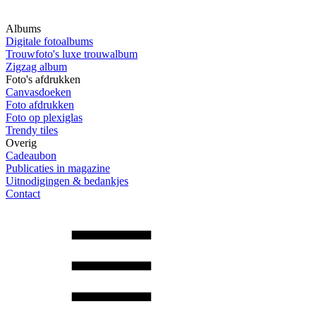
Albums
Digitale fotoalbums
Trouwfoto's luxe trouwalbum
Zigzag album
Foto's afdrukken
Canvasdoeken
Foto afdrukken
Foto op plexiglas
Trendy tiles
Overig
Cadeaubon
Publicaties in magazine
Uitnodigingen & bedankjes
Contact