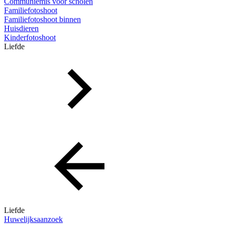
Communiemis voor scholen
Familiefotoshoot
Familiefotoshoot binnen
Huisdieren
Kinderfotoshoot
Liefde
Liefde
Huwelijksaanzoek