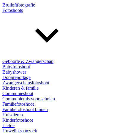
Bruiloftfotografie
Fotoshoots
Geboorte & Zwangerschap
Babyfotoshoot
Babyshower
Doopreportage
Zwangerschapsfotoshoot
Kinderen & familie
Communieshoot
Communiemis voor scholen
Familiefotoshoot
Familiefotoshoot binnen
Huisdieren
Kinderfotoshoot
Liefde
Huwelijksaanzoek