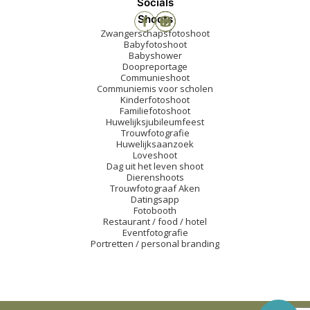
Socials
Shoots
Zwangerschapsfotoshoot
Babyfotoshoot
Babyshower
Doopreportage
Communieshoot
Communiemis voor scholen
Kinderfotoshoot
Familiefotoshoot
Huwelijksjubileumfeest
Trouwfotografie
Huwelijksaanzoek
Loveshoot
Dag uit het leven shoot
Dierenshoots
Trouwfotograaf Aken
Datingsapp
Fotobooth
Restaurant / food / hotel
Eventfotografie
Portretten / personal branding