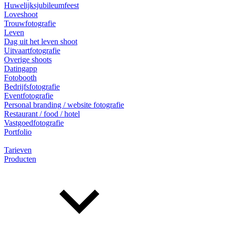
Huwelijksjubileumfeest
Loveshoot
Trouwfotografie
Leven
Dag uit het leven shoot
Uitvaartfotografie
Overige shoots
Datingapp
Fotobooth
Bedrijfsfotografie
Eventfotografie
Personal branding / website fotografie
Restaurant / food / hotel
Vastgoedfotografie
Portfolio
Tarieven
Producten