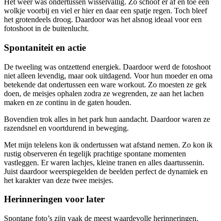
Het weer was ondertussen wisselvallig. Zo schoof er af en toe een
wolkje voorbij en viel er hier en daar een spatje regen. Toch bleef
het grotendeels droog. Daardoor was het alsnog ideaal voor een
fotoshoot in de buitenlucht.
Spontaniteit en actie
De tweeling was ontzettend energiek. Daardoor werd de fotoshoot
niet alleen levendig, maar ook uitdagend. Voor hun moeder en oma
betekende dat ondertussen een ware workout. Zo moesten ze gek
doen, de meisjes ophalen zodra ze wegrenden, ze aan het lachen
maken en ze continu in de gaten houden.
Bovendien trok alles in het park hun aandacht. Daardoor waren ze
razendsnel en voortdurend in beweging.
Met mijn telelens kon ik ondertussen wat afstand nemen. Zo kon ik
rustig observeren én tegelijk prachtige spontane momenten
vastleggen. Er waren lachjes, kleine tranen en alles daartussenin.
Juist daardoor weerspiegelden de beelden perfect de dynamiek en
het karakter van deze twee meisjes.
Herinneringen voor later
Spontane foto’s zijn vaak de meest waardevolle herinneringen.