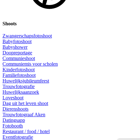
Shoots
Zwangerschapsfotoshoot
Babyfotoshoot
Babyshower
Doopreportage
Communieshoot
Communiemis voor scholen
Kinderfotoshoot
Familiefotoshoot
Huwelijksjubileumfeest
Trouwfotografie
Huwelijksaanzoek
Loveshoot
Dag uit het leven shoot
Dierenshoots
Trouwfotograaf Aken
Datingsapp
Fotobooth
Restaurant / food / hotel
Eventfotografie