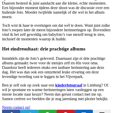
Daarom besteed ik juist aandacht aan die kleine, echte momenten.
Een bijzonder moment tijdens deze shoot was de discussie over een
huilende foto. Moeder twijfelde namelijk of die wel in het album
moest.
Toch wist ik haar te overtuigen om dat wél te doen. Want juist zulke
foto’s roepen later de meest bijzondere herinneringen op. Bovendien
vind ik het zelf geweldig om babyfoto’s van mezelf terug te zien,
inclusief de momenten waarop ik huilde.
Het eindresultaat: drie prachtige albums
Inmiddels zijn de foto’s geleverd. Daarnaast zijn er drie prachtige
albums gemaakt: twee voor de meisjes zelf en één voor oma.
Daardoor heeft iedereen straks een tastbare herinnering aan deze
dag. Het was dan ook een ontzettend leuke ervaring om deze
levendige tweeling vast te leggen in het Vijverpark.
Ben je zelf ook op zoek naar een
kinderfotograaf
in Limburg? Of
wil je spontane en warme herinneringen laten vastleggen op een
mooie locatie naar keuze? Neem dan gerust contact met me op.
Samen creëren we beelden die je nog jarenlang met plezier bekijkt.
Neem contact op!