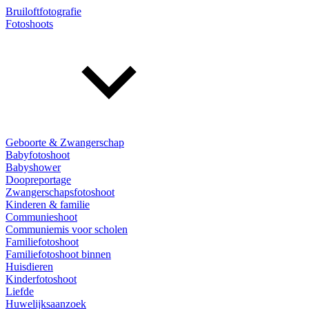
Bruiloftfotografie
Fotoshoots
Geboorte & Zwangerschap
Babyfotoshoot
Babyshower
Doopreportage
Zwangerschapsfotoshoot
Kinderen & familie
Communieshoot
Communiemis voor scholen
Familiefotoshoot
Familiefotoshoot binnen
Huisdieren
Kinderfotoshoot
Liefde
Huwelijksaanzoek