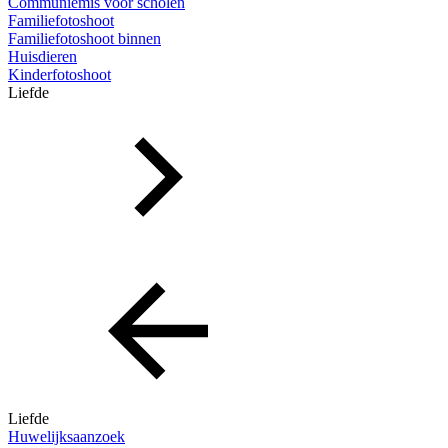
Communiemis voor scholen
Familiefotoshoot
Familiefotoshoot binnen
Huisdieren
Kinderfotoshoot
Liefde
Liefde
Huwelijksaanzoek