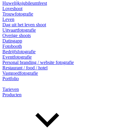
Huwelijksjubileumfeest
Loveshoot
Trouwfotografie
Leven
Dag uit het leven shoot
Uitvaartfotografie
Overige shoots
Datingapp
Fotobooth
Bedrijfsfotografie
Eventfotografie
Personal branding / website fotografie
Restaurant / food / hotel
Vastgoedfotografie
Portfolio
Tarieven
Producten