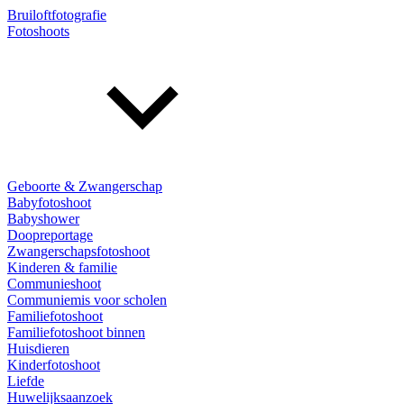
Bruiloftfotografie
Fotoshoots
Geboorte & Zwangerschap
Babyfotoshoot
Babyshower
Doopreportage
Zwangerschapsfotoshoot
Kinderen & familie
Communieshoot
Communiemis voor scholen
Familiefotoshoot
Familiefotoshoot binnen
Huisdieren
Kinderfotoshoot
Liefde
Huwelijksaanzoek