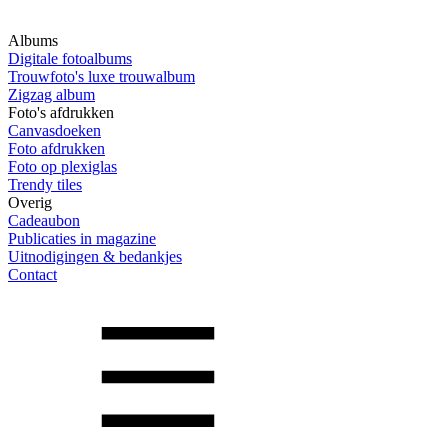
Albums
Digitale fotoalbums
Trouwfoto's luxe trouwalbum
Zigzag album
Foto's afdrukken
Canvasdoeken
Foto afdrukken
Foto op plexiglas
Trendy tiles
Overig
Cadeaubon
Publicaties in magazine
Uitnodigingen & bedankjes
Contact