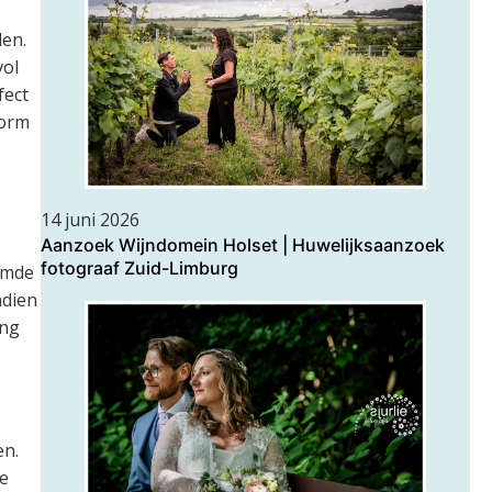
den.
vol
fect
norm
14 juni 2026
Aanzoek Wijndomein Holset | Huwelijksaanzoek
fotograaf Zuid-Limburg
emde
ndien
ing
en.
e