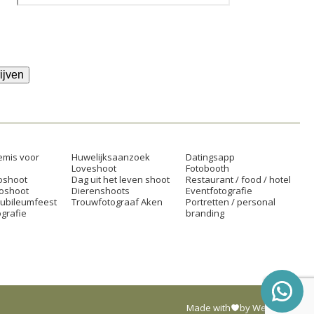
ijven
mis voor
Huwelijksaanzoek
Datingsapp
Loveshoot
Fotobooth
oshoot
Dag uit het leven shoot
Restaurant / food / hotel
toshoot
Dierenshoots
Eventfotografie
jubileumfeest
Trouwfotograaf Aken
Portretten / personal
grafie
branding
Made with
by Web Wings