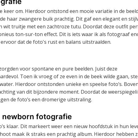
ografie
 keer om. Hierdoor ontstond een mooie variatie in de beel
de haar zwangere buik prachtig. Dit gaf een elegant en stijl
n wit truitje met een zachtroze tutu. Doordat deze outfit per
ieus ton-sur-ton effect. Dit is iets waar ik als fotograaf e
rvoor dat de foto's rust en balans uitstraalden.
 zorgden voor spontane en pure beelden. Juist deze
evol. Toen ik vroeg of ze even in de beek wilde gaan, st
t water. Hierdoor ontstonden unieke en speelse foto’s. Bove
chting van dit bijzondere moment. Doordat de weerspiegel
gen de foto’s een dromerige uitstraling.
newborn fotografie
’s klaar. Dit markeert weer een nieuw hoofdstuk in hun lev
oot maak ik straks een prachtig album. Hierdoor hebben z