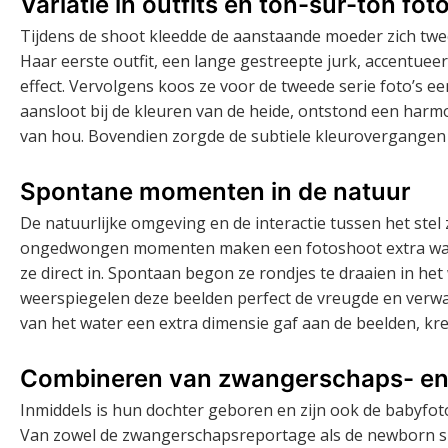
Variatie in outfits en ton-sur-ton fot
Tijdens de shoot kleedde de aanstaande moeder zich twee
Haar eerste outfit, een lange gestreepte jurk, accentueer
effect. Vervolgens koos ze voor de tweede serie foto’s ee
aansloot bij de kleuren van de heide, ontstond een harmon
van hou. Bovendien zorgde de subtiele kleurovergangen e
Spontane momenten in de natuur
De natuurlijke omgeving en de interactie tussen het stel
ongedwongen momenten maken een fotoshoot extra waard
ze direct in. Spontaan begon ze rondjes te draaien in he
weerspiegelen deze beelden perfect de vreugde en verwa
van het water een extra dimensie gaf aan de beelden, kre
Combineren van zwangerschaps- en 
Inmiddels is hun dochter geboren en zijn ook de babyfoto
Van zowel de zwangerschapsreportage als de newborn sh