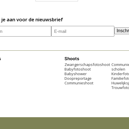
 je aan voor de nieuwsbrief
m
E-
(Vereist)
Inschr
mailadres
(Vereist)
s
Shoots
Zwangerschapsfotoshoot
Communie
Babyfotoshoot
scholen
Babyshower
Kinderfot
Doopreportage
Familiefo
Communieshoot
Huwelijks
Trouwfoto