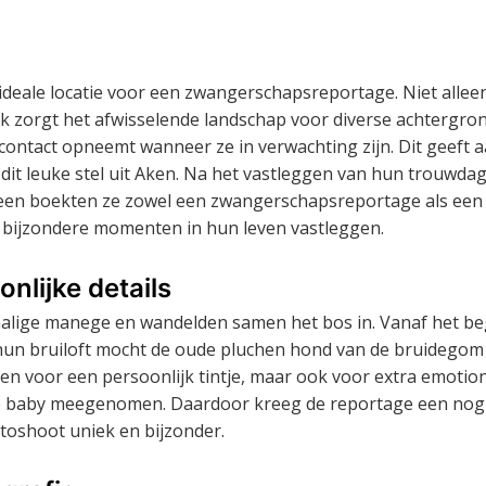
deale locatie voor een zwangerschapsreportage. Niet allee
ok zorgt het afwisselende landschap voor diverse achtergro
 contact opneemt wanneer ze in verwachting zijn. Dit geeft 
it leuke stel uit Aken. Na het vastleggen van hun trouwdag
een boekten ze zowel een zwangerschapsreportage als een
 bijzondere momenten in hun leven vastleggen.
lijke details
malige manege en wandelden samen het bos in. Vanaf het be
hun bruiloft mocht de oude pluchen hond van de bruidegom 
leen voor een persoonlijk tintje, maar ook voor extra emotio
 de baby meegenomen. Daardoor kreeg de reportage een nog
otoshoot uniek en bijzonder.