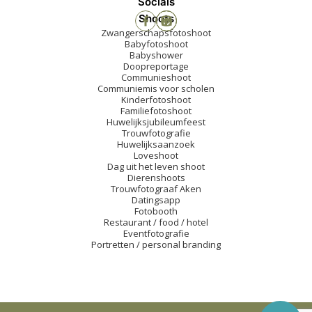
Socials
Shoots
Zwangerschapsfotoshoot
Babyfotoshoot
Babyshower
Doopreportage
Communieshoot
Communiemis voor scholen
Kinderfotoshoot
Familiefotoshoot
Huwelijksjubileumfeest
Trouwfotografie
Huwelijksaanzoek
Loveshoot
Dag uit het leven shoot
Dierenshoots
Trouwfotograaf Aken
Datingsapp
Fotobooth
Restaurant / food / hotel
Eventfotografie
Portretten / personal branding