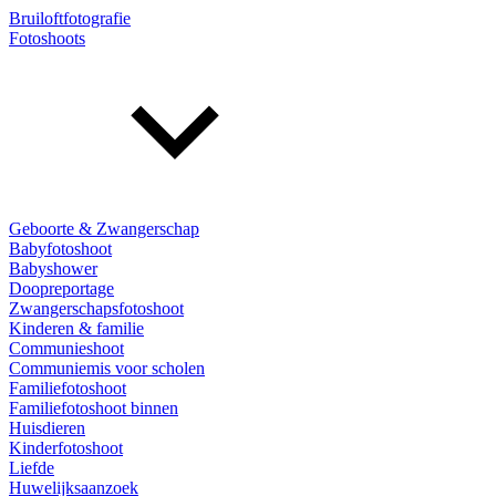
Bruiloftfotografie
Fotoshoots
Geboorte & Zwangerschap
Babyfotoshoot
Babyshower
Doopreportage
Zwangerschapsfotoshoot
Kinderen & familie
Communieshoot
Communiemis voor scholen
Familiefotoshoot
Familiefotoshoot binnen
Huisdieren
Kinderfotoshoot
Liefde
Huwelijksaanzoek