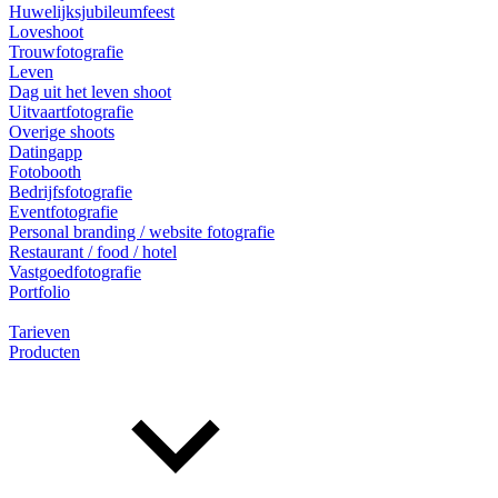
Huwelijksjubileumfeest
Loveshoot
Trouwfotografie
Leven
Dag uit het leven shoot
Uitvaartfotografie
Overige shoots
Datingapp
Fotobooth
Bedrijfsfotografie
Eventfotografie
Personal branding / website fotografie
Restaurant / food / hotel
Vastgoedfotografie
Portfolio
Tarieven
Producten