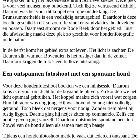
We spraken af bij het bezoekerscentrum Schrieversheide. Deze plek
is voor veel mensen nog onbekend. Toch ligt ze verrassend dichtbij.
Daarom was het voor dit koppel een fijne ontdekking. De
Brunssummerheide is een veelzijdig natuurgebied. Daardoor is deze
locatie geschikt in elk seizoen. Je vindt er zandvlaktes, heidevelden
en bossen. Daarnaast stroomt de Rode Beek door het gebied. Juist
die afwisseling maakt deze plek zo geschikt voor hondenfotografie
in de natuur.
In de herfst komt het gebied extra tot leven. Het licht is zachter. De
kleuren zijn warmer. Bovendien is het rustiger dan in de zomer.
Daardoor krijgen de foto’s een tijdloze uitstraling.
Een ontspannen fotoshoot met een spontane hond
Voor deze hondenfotoshoot boekten we een minisessie. Daarom
koos ik ervoor om dicht bij de bosrand te blijven. Zo konden we het
licht optimaal gebruiken. Het koppel maakte zich vooraf wat zorgen.
Hun labrador was nog jong. Hij was bovendien nog niet volledig
getraind. Toch bleek dat nergens voor nodig. Zonder riem bleef hij
rustig liggen. Daarna ging hij netjes zitten op commando. Zelfs een
pootje geven ging vanzelf. Daardoor ontstonden spontane beelden.
Zowel van de hond alleen als samen met zijn baasje.
Tijdens een hondenfotoshoot merk je vaak dat iedereen ontspant. De