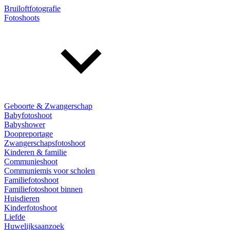
Bruiloftfotografie
Fotoshoots
Geboorte & Zwangerschap
Babyfotoshoot
Babyshower
Doopreportage
Zwangerschapsfotoshoot
Kinderen & familie
Communieshoot
Communiemis voor scholen
Familiefotoshoot
Familiefotoshoot binnen
Huisdieren
Kinderfotoshoot
Liefde
Huwelijksaanzoek