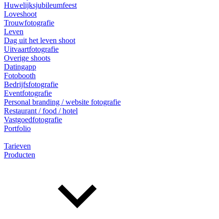
Huwelijksjubileumfeest
Loveshoot
Trouwfotografie
Leven
Dag uit het leven shoot
Uitvaartfotografie
Overige shoots
Datingapp
Fotobooth
Bedrijfsfotografie
Eventfotografie
Personal branding / website fotografie
Restaurant / food / hotel
Vastgoedfotografie
Portfolio
Tarieven
Producten