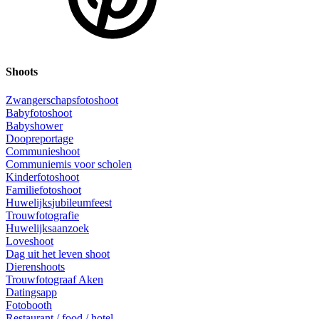
Shoots
Zwangerschapsfotoshoot
Babyfotoshoot
Babyshower
Doopreportage
Communieshoot
Communiemis voor scholen
Kinderfotoshoot
Familiefotoshoot
Huwelijksjubileumfeest
Trouwfotografie
Huwelijksaanzoek
Loveshoot
Dag uit het leven shoot
Dierenshoots
Trouwfotograaf Aken
Datingsapp
Fotobooth
Restaurant / food / hotel