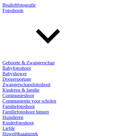
Bruiloftfotografie
Fotoshoots
Geboorte & Zwangerschap
Babyfotoshoot
Babyshower
Doopreportage
Zwangerschapsfotoshoot
Kinderen & familie
Communieshoot
Communiemis voor scholen
Familiefotoshoot
Familiefotoshoot binnen
Huisdieren
Kinderfotoshoot
Liefde
Huwelijksaanzoek