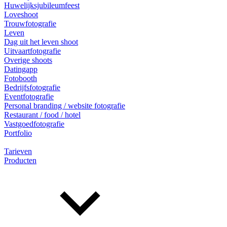
Huwelijksjubileumfeest
Loveshoot
Trouwfotografie
Leven
Dag uit het leven shoot
Uitvaartfotografie
Overige shoots
Datingapp
Fotobooth
Bedrijfsfotografie
Eventfotografie
Personal branding / website fotografie
Restaurant / food / hotel
Vastgoedfotografie
Portfolio
Tarieven
Producten