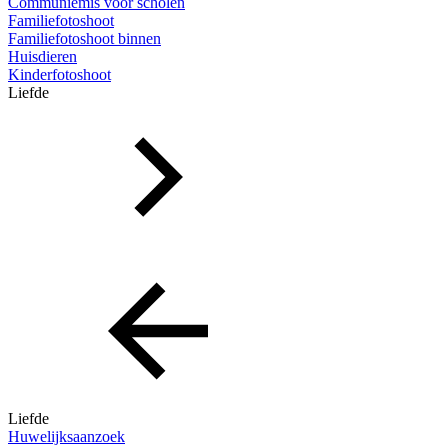
Communiemis voor scholen
Familiefotoshoot
Familiefotoshoot binnen
Huisdieren
Kinderfotoshoot
Liefde
Liefde
Huwelijksaanzoek