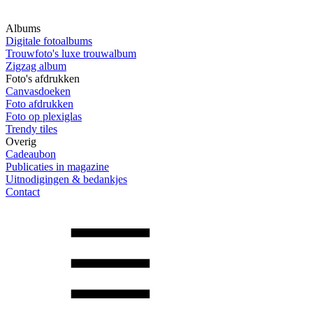
Albums
Digitale fotoalbums
Trouwfoto's luxe trouwalbum
Zigzag album
Foto's afdrukken
Canvasdoeken
Foto afdrukken
Foto op plexiglas
Trendy tiles
Overig
Cadeaubon
Publicaties in magazine
Uitnodigingen & bedankjes
Contact