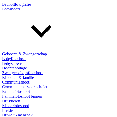
Bruiloftfotografie
Fotoshoots
Geboorte & Zwangerschap
Babyfotoshoot
Babyshower
Doopreportage
Zwangerschapsfotoshoot
Kinderen & familie
Communieshoot
Communiemis voor scholen
Familiefotoshoot
Familiefotoshoot binnen
Huisdieren
Kinderfotoshoot
Liefde
Huwelijksaanzoek