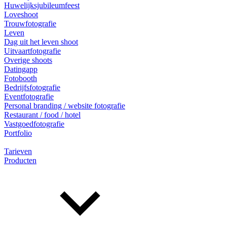
Huwelijksjubileumfeest
Loveshoot
Trouwfotografie
Leven
Dag uit het leven shoot
Uitvaartfotografie
Overige shoots
Datingapp
Fotobooth
Bedrijfsfotografie
Eventfotografie
Personal branding / website fotografie
Restaurant / food / hotel
Vastgoedfotografie
Portfolio
Tarieven
Producten