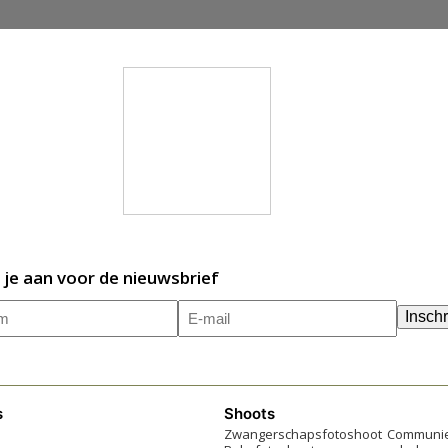
 je aan voor de nieuwsbrief
m
E-
(Vereist)
Inschr
mailadres
(Vereist)
s
Shoots
Zwangerschapsfotoshoot
Communie