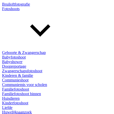
Bruiloftfotografie
Fotoshoots
Geboorte & Zwangerschap
Babyfotoshoot
Babyshower
Doopreportage
Zwangerschapsfotoshoot
Kinderen & familie
Communieshoot
Communiemis voor scholen
Familiefotoshoot
Familiefotoshoot binnen
Huisdieren
Kinderfotoshoot
Liefde
Huwelijksaanzoek