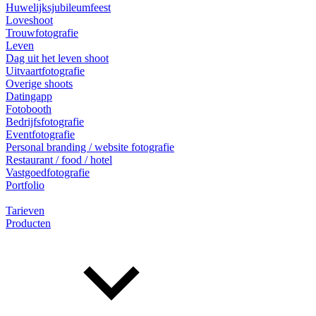
Huwelijksjubileumfeest
Loveshoot
Trouwfotografie
Leven
Dag uit het leven shoot
Uitvaartfotografie
Overige shoots
Datingapp
Fotobooth
Bedrijfsfotografie
Eventfotografie
Personal branding / website fotografie
Restaurant / food / hotel
Vastgoedfotografie
Portfolio
Tarieven
Producten