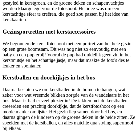
gestyled in kerstgroen, en de groene deken en schapenvachtjes
werden klaargelegd voor de fotoshoot. Het idee was om een
kerstachtige sfeer te creëren, die goed zou passen bij het idee van
kerstkaarten.
Gezinsportretten met kerstaccessoires
We begonnen de kerst fotoshoot met een portret van het hele gezin
op een grote boomstam. Dit was nog niet zo eenvoudig met een
baby en een pup erbij! Vooral de pup had duidelijk geen zin in het
kerstmutsje en het schattige jasje, maar dat maakte de foto's des te
leuker en spontaner.
Kerstballen en doorkijkjes in het bos
Daarna besloten we om kerstballen in de bomen te hangen, wat
zeker voor wat vreemde blikken zorgde van de wandelaars in het
bos. Maar ik had er veel plezier in! De takken met de kerstballen
creëerden een prachtig doorkijkje, dat de kerstfotoshoot op een
mooie manier omlijstte. Het gezin liep samen door het bos, en
daarna gingen de kinderen op de groene deken in de heide zitten. Ze
speelden met de kerstballen, en alles matchte qua styling supermooi
bij elkaar.