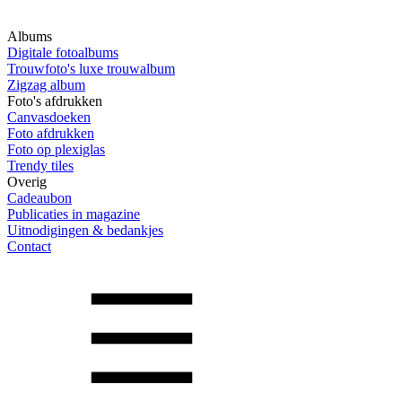
Albums
Digitale fotoalbums
Trouwfoto's luxe trouwalbum
Zigzag album
Foto's afdrukken
Canvasdoeken
Foto afdrukken
Foto op plexiglas
Trendy tiles
Overig
Cadeaubon
Publicaties in magazine
Uitnodigingen & bedankjes
Contact