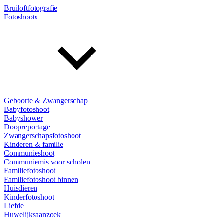
Bruiloftfotografie
Fotoshoots
Geboorte & Zwangerschap
Babyfotoshoot
Babyshower
Doopreportage
Zwangerschapsfotoshoot
Kinderen & familie
Communieshoot
Communiemis voor scholen
Familiefotoshoot
Familiefotoshoot binnen
Huisdieren
Kinderfotoshoot
Liefde
Huwelijksaanzoek