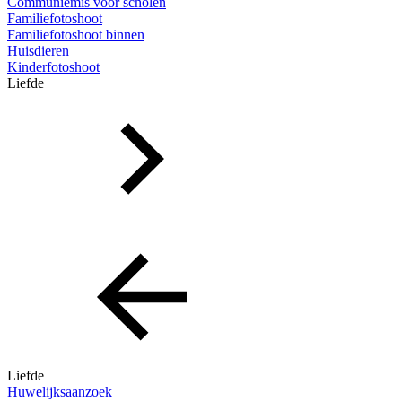
Communiemis voor scholen
Familiefotoshoot
Familiefotoshoot binnen
Huisdieren
Kinderfotoshoot
Liefde
Liefde
Huwelijksaanzoek