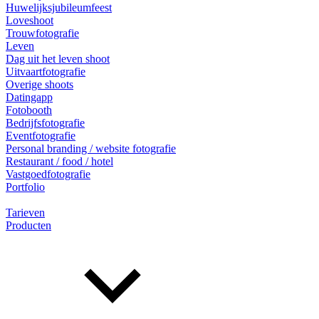
Huwelijksjubileumfeest
Loveshoot
Trouwfotografie
Leven
Dag uit het leven shoot
Uitvaartfotografie
Overige shoots
Datingapp
Fotobooth
Bedrijfsfotografie
Eventfotografie
Personal branding / website fotografie
Restaurant / food / hotel
Vastgoedfotografie
Portfolio
Tarieven
Producten