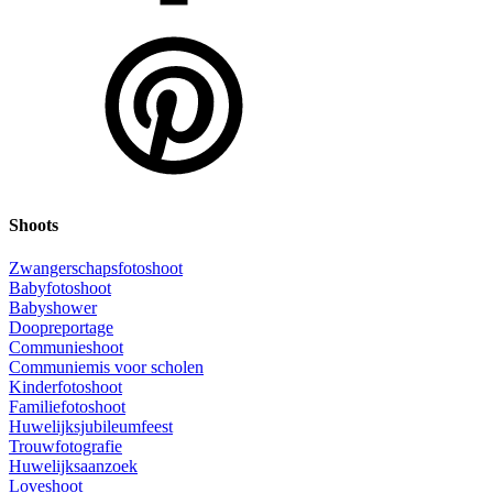
Shoots
Zwangerschapsfotoshoot
Babyfotoshoot
Babyshower
Doopreportage
Communieshoot
Communiemis voor scholen
Kinderfotoshoot
Familiefotoshoot
Huwelijksjubileumfeest
Trouwfotografie
Huwelijksaanzoek
Loveshoot