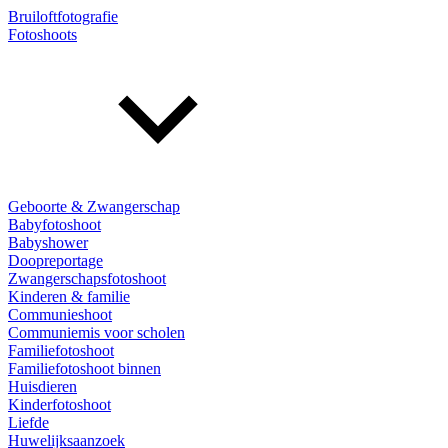
Bruiloftfotografie
Fotoshoots
Geboorte & Zwangerschap
Babyfotoshoot
Babyshower
Doopreportage
Zwangerschapsfotoshoot
Kinderen & familie
Communieshoot
Communiemis voor scholen
Familiefotoshoot
Familiefotoshoot binnen
Huisdieren
Kinderfotoshoot
Liefde
Huwelijksaanzoek