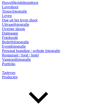
Huwelijksjubileumfeest
Loveshoot
Trouwfotografie
Leven
Dag uit het leven shoot
Uitvaartfotografie
Overige shoots
Datingapp
Fotobooth
Bedrijfsfotografie
Eventfotografie
Personal branding / website fotografie
Restaurant / food / hotel
Vastgoedfotografie
Portfolio
Tarieven
Producten